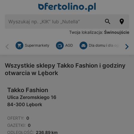
Twoja lokalizacja:
Świnoujście
Supermarkety
AGD
Dla domu i dla ogrodu
Wstecz
Dal
Wszystkie sklepy Takko Fashion i godziny
otwarcia w Lębork
Takko Fashion
Ulica Zeromskiego 16
84-300 Lębork
OFERTY:
0
GAZETKI:
0
ODLEGŁOŚĆ:
236,89 km