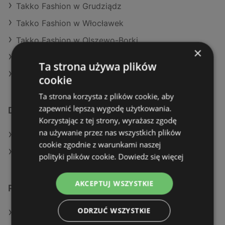
Takko Fashion w Grudziądz
Takko Fashion w Włocławek
Takko Fashion w Olszewo-Borki
×
Takko Fashion w Sochaczew (Gmina)
Ta strona używa plików
Takko Fashion w Jarocin
cookie
Ta strona korzysta z plików cookie, aby
zapewnić lepszą wygodę użytkowania.
Dodatkowe łącza
Korzystając z tej strony, wyrażasz zgodę
na używanie przez nas wszystkich plików
Oferty KiK
cookie zgodnie z warunkami naszej
Aktualne gazetki KiK
polityki plików cookie.
Dowiedz się więcej
AKCEPTUJ WSZYSTKIE
Podobne sklepy detaliczne
ODRZUĆ WSZYSTKIE
Oferty KiK