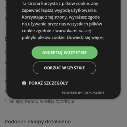
Ta strona korzysta z plików cookie, aby
Pepco w Czchów
zapewnić lepszą wygodę użytkowania.
Korzystając z tej strony, wyrażasz zgodę
Pepco w Buk
na używanie przez nas wszystkich plików
cookie zgodnie z warunkami naszej
polityki plików cookie.
Dowiedz się więcej
Dodatkowe łącza
AKCEPTUJ WSZYSTKIE
Oferty Pepco
Oferty TEDi
ODRZUĆ WSZYSTKIE
Oferty Maxi Zoo
Aktualne gazetki TEDi
POKAŻ SZCZEGÓŁY
Aktualne gazetki Maxi Zoo
POWERED BY COOKIESCRIPT
Sklepy Pepco w Międzyzdroje
Podobne sklepy detaliczne