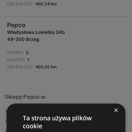
ODLEGŁOŚĆ:
402,24 km
Pepco
Władysława Łokietka 24b
49-300 Brzeg
OFERTY:
0
GAZETKI:
1
ODLEGŁOŚĆ:
403,02 km
Sklepy Pepco w:
×
Pepco w Mogilno
Ta strona używa plików
Pepco w Brwinów
cookie
Pepco w Czarny Dunajec