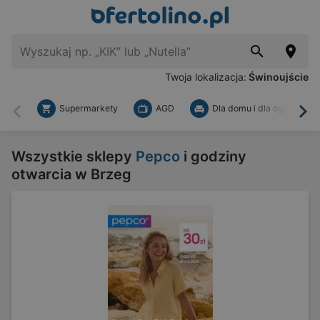
Twoja lokalizacja:
Świnoujście
Supermarkety
AGD
Dla domu i dla ogrodu
Wstecz
Dal
Wszystkie sklepy
Pepco
i godziny
otwarcia w Brzeg