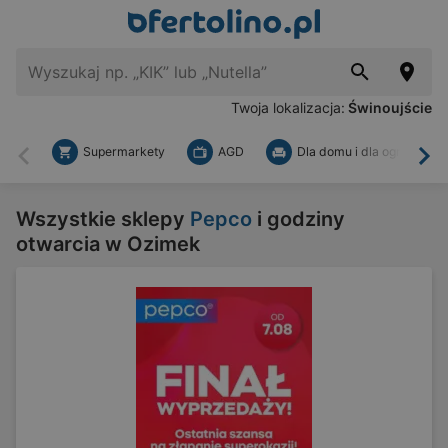
Twoja lokalizacja:
Świnoujście
Supermarkety
AGD
Dla domu i dla ogrodu
Wstecz
Dal
Wszystkie sklepy
Pepco
i godziny
otwarcia w Ozimek