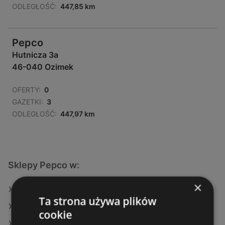
ODLEGŁOŚĆ:
447,85 km
Pepco
Hutnicza 3a
46-040 Ozimek
OFERTY:
0
GAZETKI:
3
ODLEGŁOŚĆ:
447,97 km
Sklepy Pepco w:
×
Pepco w Strzegom
Ta strona używa plików
Pepco w Nakło nad Notecią
cookie
Pepco w Bobowa