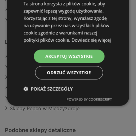
Ta strona korzysta z plików cookie, aby
Pepco w Brzesko
zapewnić lepszą wygodę użytkowania.
Korzystając z tej strony, wyrażasz zgodę
Pepco w Orzysz
na używanie przez nas wszystkich plików
cookie zgodnie z warunkami naszej
polityki plików cookie.
Dowiedz się więcej
Dodatkowe łącza
AKCEPTUJ WSZYSTKIE
Oferty Pepco
Oferty TEDi
ODRZUĆ WSZYSTKIE
Oferty Maxi Zoo
Aktualne gazetki Maxi Zoo
POKAŻ SZCZEGÓŁY
Aktualne gazetki TEDi
POWERED BY COOKIESCRIPT
Sklepy Pepco w Międzyzdroje
Podobne sklepy detaliczne