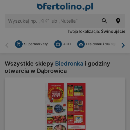
Twoja lokalizacja:
Świnoujście
Supermarkety
AGD
Dla domu i dla ogrodu
Wstecz
Dal
Wszystkie sklepy
Biedronka
i godziny
otwarcia w Dąbrowica