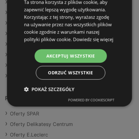
Ta strona korzysta z plików cookie, aby
Oferty Kaufland
zapewnić lepszą wygodę użytkowania.
Oferty Makro
Korzystając z tej strony, wyrażasz zgodę
Aktualne gazetki E.Leclerc
na używanie przez nas wszystkich plików
cookie zgodnie z warunkami naszej
Aktualne gazetki Dino
polityki plików cookie.
Dowiedz się więcej
Aktualne gazetki SPAR
Aktualne gazetki Żabka
AKCEPTUJ WSZYSTKIE
Aktualne gazetki Eurocash
ODRZUĆ WSZYSTKIE
Sklepy Biedronka w Międzyzdroje
POKAŻ SZCZEGÓŁY
Podobne sklepy detaliczne
POWERED BY COOKIESCRIPT
Oferty SPAR
Oferty Delikatesy Centrum
Oferty E.Leclerc