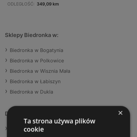
ODLEGŁOŚĆ:
349,09 km
Sklepy Biedronka w:
Biedronka w Bogatynia
Biedronka w Polkowice
Biedronka w Wisznia Mała
Biedronka w Łabiszyn
Biedronka w Dukla
×
Dodatkowe łącza
Ta strona używa plików
cookie
Oferty Biedronka