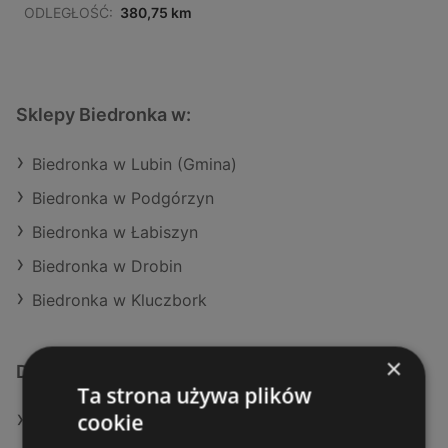
ODLEGŁOŚĆ:
380,75 km
Sklepy Biedronka w:
Biedronka w Lubin (Gmina)
Biedronka w Podgórzyn
Biedronka w Łabiszyn
Biedronka w Drobin
Biedronka w Kluczbork
×
Dodatkowe łącza
Ta strona używa plików
cookie
Oferty Biedronka