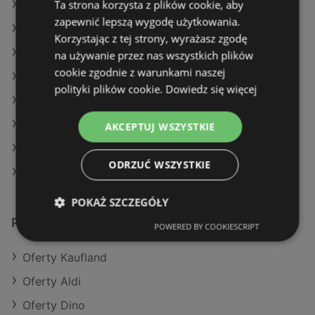
Ta strona korzysta z plików cookie, aby
Oferty Action
zapewnić lepszą wygodę użytkowania.
Oferty Selgros
Korzystając z tej strony, wyrażasz zgodę
Aktualne gazetki Netto
na używanie przez nas wszystkich plików
cookie zgodnie z warunkami naszej
Aktualne gazetki POLOmarket
polityki plików cookie.
Dowiedz się więcej
Aktualne gazetki Aldi
Aktualne gazetki Auchan
AKCEPTUJ WSZYSTKIE
Aktualne gazetki Carrefour
ODRZUĆ WSZYSTKIE
Sklepy Biedronka w Międzyzdroje
POKAŻ SZCZEGÓŁY
Podobne sklepy detaliczne
POWERED BY COOKIESCRIPT
Oferty Kaufland
Oferty Aldi
Oferty Dino