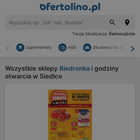
Twoja lokalizacja:
Świnoujście
Supermarkety
AGD
Dla domu i dla ogrodu
Wstecz
Dal
Wszystkie sklepy
Biedronka
i godziny
otwarcia w Siedlce