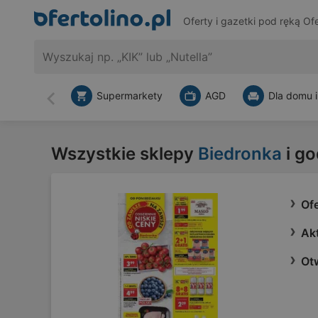
Oferty i gazetki pod ręką
Ofe
Supermarkety
AGD
Dla domu i
Wstecz
Wszystkie sklepy
Biedronka
i go
Of
Ak
Ot