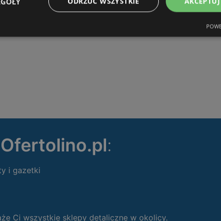
EGÓŁY
ODRZUĆ WSZYSTKIE
AKCEPTUJ
POWE
ę
Ofertolino.pl
:
ty i gazetki
 Ci wszystkie sklepy detaliczne w okolicy.