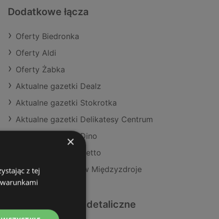
Dodatkowe łącza
Oferty Biedronka
Oferty Aldi
Oferty Żabka
Aktualne gazetki Dealz
Aktualne gazetki Stokrotka
Aktualne gazetki Delikatesy Centrum
Aktualne gazetki Dino
×
Aktualne gazetki Netto
Sklepy Biedronka w Międzyzdroje
stając z tej
z warunkami
Podobne sklepy detaliczne