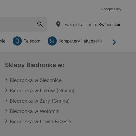
Google Play
Twoja lokalizacja:
Świnoujście
wie
Telecom
Komputery i akcesoria
Sklepy
Dalej
Sklepy Biedronka w:
Biedronka w Siechnice
Biedronka w Łuków (Gmina)
Biedronka w Żary (Gmina)
Biedronka w Wołomin
Biedronka w Lewin Brzeski