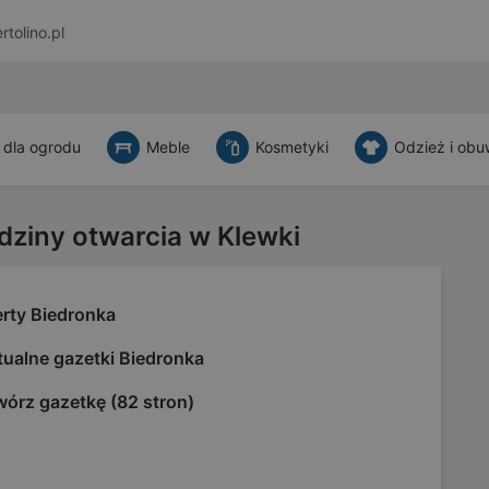
rtolino.pl
 dla ogrodu
Meble
Kosmetyki
Odzież i obu
dziny otwarcia w Klewki
erty Biedronka
tualne gazetki Biedronka
wórz gazetkę (82 stron)