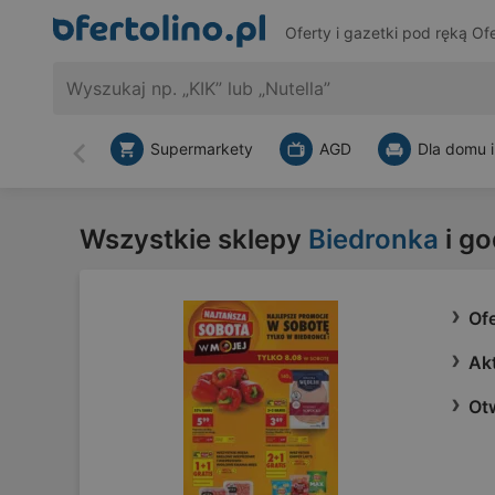
Oferty i gazetki pod ręką
Ofe
Supermarkety
AGD
Dla domu i
Wstecz
Wszystkie sklepy
Biedronka
i go
Of
Ak
Otw