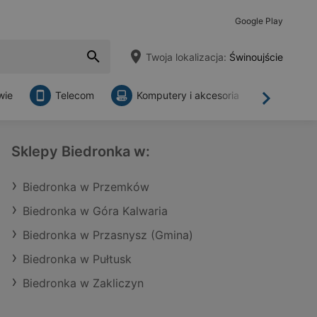
Google Play
Twoja lokalizacja:
Świnoujście
wie
Telecom
Komputery i akcesoria
Sklepy
Dalej
Sklepy Biedronka w:
Biedronka w Przemków
Biedronka w Góra Kalwaria
Biedronka w Przasnysz (Gmina)
Biedronka w Pułtusk
Biedronka w Zakliczyn