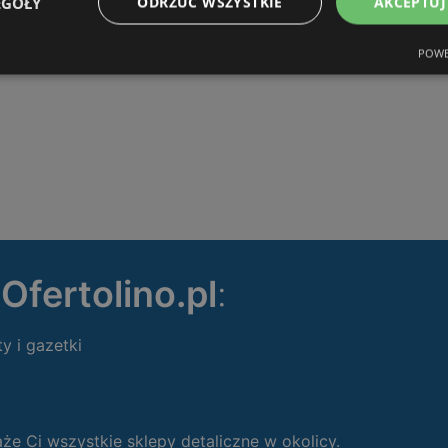
EGÓŁY
ODRZUĆ WSZYSTKIE
AKCEPTUJ
POWE
ę
Ofertolino.pl
:
ty i gazetki
 Ci wszystkie sklepy detaliczne w okolicy.