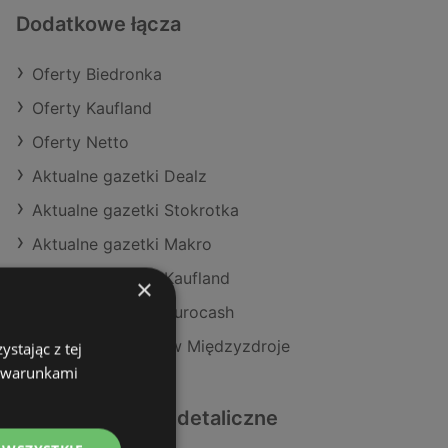
Dodatkowe łącza
Oferty Biedronka
Oferty Kaufland
Oferty Netto
Aktualne gazetki Dealz
Aktualne gazetki Stokrotka
Aktualne gazetki Makro
Aktualne gazetki Kaufland
×
Aktualne gazetki Eurocash
Sklepy Biedronka w Międzyzdroje
stając z tej
z warunkami
Podobne sklepy detaliczne