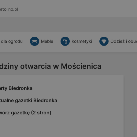
rtolino.pl
 dla ogrodu
Meble
Kosmetyki
Odzież i obu
dziny otwarcia w Mościenica
erty Biedronka
tualne gazetki Biedronka
órz gazetkę (2 stron)