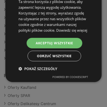
Ta strona korzysta z plików cookie, aby
Oferty Dealz
zapewnić lepszą wygodę użytkowania.
Oferty E.Leclerc
Korzystając z tej strony, wyrażasz zgodę
Aktualne gazetki Dino
na używanie przez nas wszystkich plików
cookie zgodnie z warunkami naszej
Aktualne gazetki Żabka
polityki plików cookie.
Dowiedz się więcej
Aktualne gazetki Gram Market
Aktualne gazetki Selgros
AKCEPTUJ WSZYSTKIE
Aktualne gazetki SPAR
ODRZUĆ WSZYSTKIE
Sklepy Biedronka w Międzyzdroje
POKAŻ SZCZEGÓŁY
Podobne sklepy detaliczne
POWERED BY COOKIESCRIPT
Oferty Kaufland
Oferty SPAR
Oferty Delikatesy Centrum