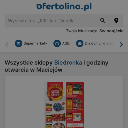
Twoja lokalizacja:
Świnoujście
Supermarkety
AGD
Dla domu i dla ogrodu
Wstecz
Dal
Wszystkie sklepy
Biedronka
i godziny
otwarcia w Maciejów