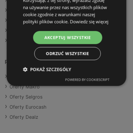
Korzystając z tej strony, wyrażasz zgodę
Aktualne gazetki Auchan
na używanie przez nas wszystkich plików
Aktualne gazetki Dino
cookie zgodnie z warunkami naszej
Aktualne gazetki E.Leclerc
polityki plików cookie.
Dowiedz się więcej
Aktualne gazetki Dealz
AKCEPTUJ WSZYSTKIE
Sklepy Netto w Międzyzdroje
ODRZUĆ WSZYSTKIE
Podobne sklepy detaliczne
POKAŻ SZCZEGÓŁY
Oferty Kaufland
POWERED BY COOKIESCRIPT
Oferty Makro
Oferty Selgros
Oferty Eurocash
Oferty Dealz