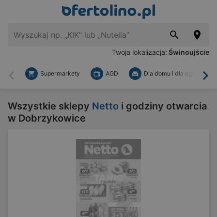
Twoja lokalizacja:
Świnoujście
Supermarkety
AGD
Dla domu i dla ogrodu
Wstecz
Dal
Wszystkie sklepy
Netto
i godziny otwarcia
w Dobrzykowice