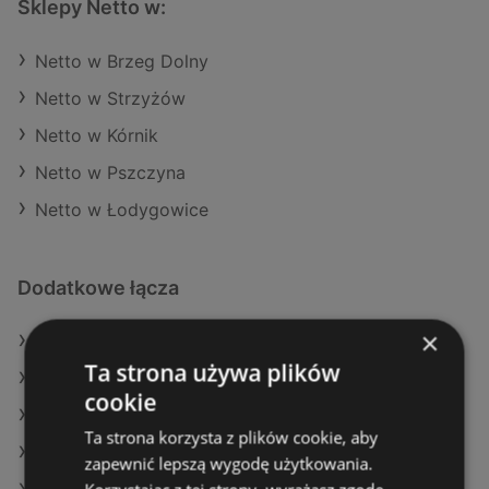
Sklepy Netto w:
Netto w Brzeg Dolny
Netto w Strzyżów
Netto w Kórnik
Netto w Pszczyna
Netto w Łodygowice
Dodatkowe łącza
×
Oferty Netto
Ta strona używa plików
Oferty Delikatesy Centrum
cookie
Oferty Carrefour
Ta strona korzysta z plików cookie, aby
Aktualne gazetki Lidl
zapewnić lepszą wygodę użytkowania.