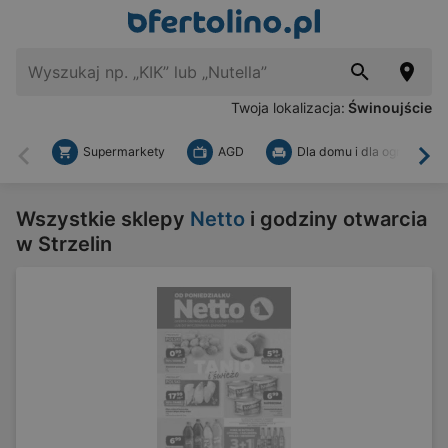
Twoja lokalizacja:
Świnoujście
Supermarkety
AGD
Dla domu i dla ogrodu
Wstecz
Dal
Wszystkie sklepy
Netto
i godziny otwarcia
w Strzelin