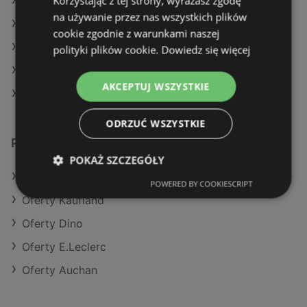
Korzystając z tej strony, wyrażasz zgodę
Aktualne gazetki Kaufland
na używanie przez nas wszystkich plików
Aktualne gazetki Action
cookie zgodnie z warunkami naszej
Aktualne gazetki Makro
polityki plików cookie.
Dowiedz się więcej
Aktualne gazetki Dealz
AKCEPTUJ WSZYSTKIE
Sklepy Netto w Międzyzdroje
ODRZUĆ WSZYSTKIE
Podobne sklepy detaliczne
POKAŻ SZCZEGÓŁY
Oferty POLOmarket
POWERED BY COOKIESCRIPT
Oferty Kaufland
Oferty Dino
Oferty E.Leclerc
Oferty Auchan