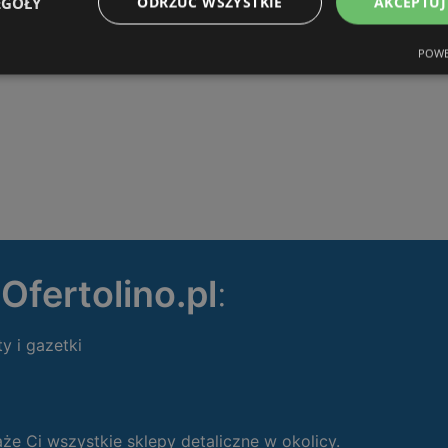
EGÓŁY
ODRZUĆ WSZYSTKIE
AKCEPTUJ
POWE
ę
Ofertolino.pl
:
ty i gazetki
 Ci wszystkie sklepy detaliczne w okolicy.