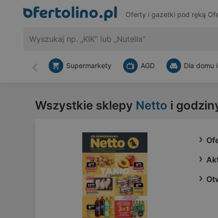
Oferty i gazetki pod ręką
Ofe
Supermarkety
AGD
Dla domu i
Wstecz
Wszystkie sklepy
Netto
i godzin
Ofe
Akt
Ot