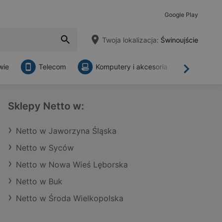
Google Play
Twoja lokalizacja:
Świnoujście
wie
Telecom
Komputery i akcesoria
Sklepy
Dalej
Sklepy Netto w:
Netto w Jaworzyna Śląska
Netto w Syców
Netto w Nowa Wieś Lęborska
Netto w Buk
Netto w Środa Wielkopolska