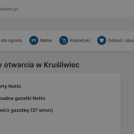
rtolino.pl
 dla ogrodu
Meble
Kosmetyki
Odzież i obu
y otwarcia w Kruśliwiec
rty Netto
ualne gazetki Netto
wórz gazetkę (37 stron)