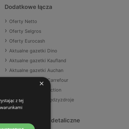
Dodatkowe łącza
Oferty Netto
Oferty Selgros
Oferty Eurocash
Aktualne gazetki Dino
Aktualne gazetki Kaufland
Aktualne gazetki Auchan
Aktualne gazetki Carrefour
×
Aktualne gazetki Action
Sklepy Netto w Międzyzdroje
stając z tej
z warunkami
Podobne sklepy detaliczne