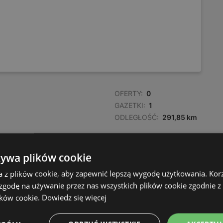
OFERTY:
0
GAZETKI:
1
ODLEGŁOŚĆ:
291,85 km
OFERTY:
0
żywa plików cookie
GAZETKI:
1
a z plików cookie, aby zapewnić lepszą wygodę użytkowania. Korzy
ODLEGŁOŚĆ:
292 km
 zgodę na używanie przez nas wszystkich plików cookie zgodnie 
ików cookie.
Dowiedz się więcej