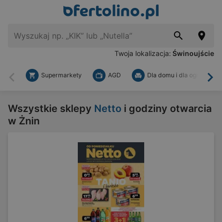
Twoja lokalizacja:
Świnoujście
Supermarkety
AGD
Dla domu i dla ogrodu
Wstecz
Dal
Wszystkie sklepy
Netto
i godziny otwarcia
w Żnin