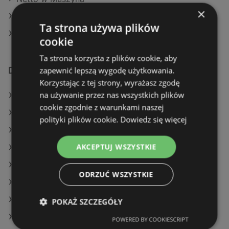
×
Netto w Niepołomice
Ta strona używa plików
Netto w Nowosolna
cookie
Ta strona korzysta z plików cookie, aby
zapewnić lepszą wygodę użytkowania.
Dodatkowe łącza
Korzystając z tej strony, wyrażasz zgodę
na używanie przez nas wszystkich plików
Oferty Netto
cookie zgodnie z warunkami naszej
Oferty SPAR
polityki plików cookie.
Dowiedz się więcej
Oferty Gram Market
AKCEPTUJ WSZYSTKIE
Aktualne gazetki E.Leclerc
Aktualne gazetki Eurocash
ODRZUĆ WSZYSTKIE
Aktualne gazetki Makro
Aktualne gazetki Kaufland
POKAŻ SZCZEGÓŁY
Aktualne gazetki Gram Market
POWERED BY COOKIESCRIPT