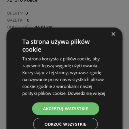
72-010 Police
OFERTY:
0
GAZETKI:
0
ODLEGŁOŚĆ:
44,61 km
×
Ta strona używa plików
Netto
cookie
Szczecińska 7a 7a
Ta strona korzysta z plików cookie, aby
72-003 Dobra
zapewnić lepszą wygodę użytkowania.
Korzystając z tej strony, wyrażasz zgodę
OFERTY:
0
na używanie przez nas wszystkich plików
GAZETKI:
0
cookie zgodnie z warunkami naszej
ODLEGŁOŚĆ:
46,81 km
polityki plików cookie.
Dowiedz się więcej
AKCEPTUJ WSZYSTKIE
Netto
Ul. Policka 1 51 1 51
71-837 Szczecin
ODRZUĆ WSZYSTKIE