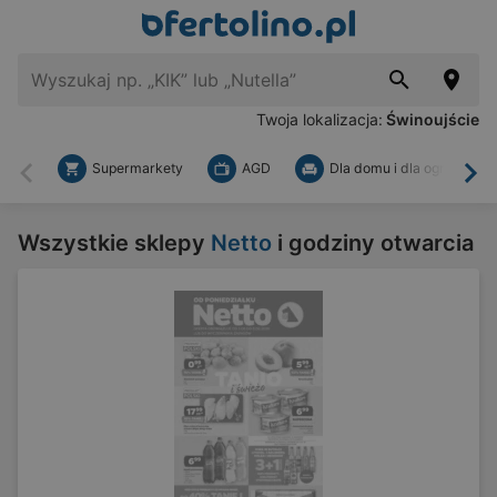
Twoja lokalizacja:
Świnoujście
Supermarkety
AGD
Dla domu i dla ogrodu
Wstecz
Dal
Wszystkie sklepy
Netto
i godziny otwarcia