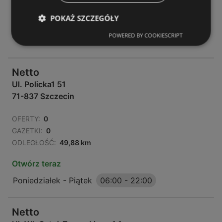
OFERTY:
0
POKAŻ SZCZEGÓŁY
GAZETKI:
0
POWERED BY COOKIESCRIPT
ODLEGŁOŚĆ:
49,88 km
Netto
Ul. Policka1 51
71-837 Szczecin
OFERTY:
0
GAZETKI:
0
ODLEGŁOŚĆ:
49,88 km
Otwórz teraz
Poniedziałek - Piątek
06:00
-
22:00
Netto