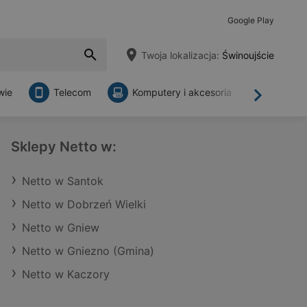
Google Play
Twoja lokalizacja:
Świnoujście
wie
Telecom
Komputery i akcesoria
Sklepy
Dalej
Sklepy Netto w:
Netto w Santok
Netto w Dobrzeń Wielki
Netto w Gniew
Netto w Gniezno (Gmina)
Netto w Kaczory