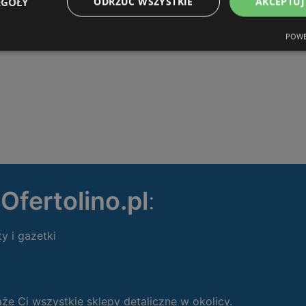
EGÓŁY
ODRZUĆ WSZYSTKIE
AKCEPTUJ
POWE
ę
Ofertolino.pl
:
ty i gazetki
 Ci wszystkie sklepy detaliczne w okolicy.