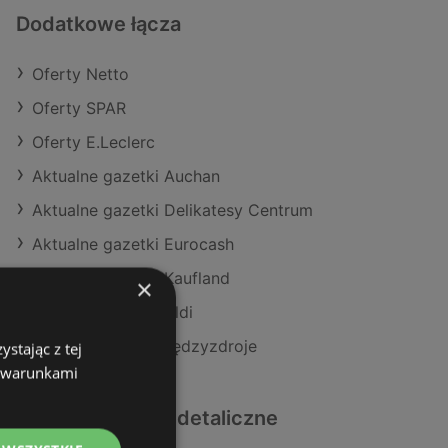
Dodatkowe łącza
Oferty Netto
Oferty SPAR
Oferty E.Leclerc
Aktualne gazetki Auchan
Aktualne gazetki Delikatesy Centrum
Aktualne gazetki Eurocash
Aktualne gazetki Kaufland
×
Aktualne gazetki Aldi
Sklepy Netto w Międzyzdroje
stając z tej
z warunkami
Podobne sklepy detaliczne