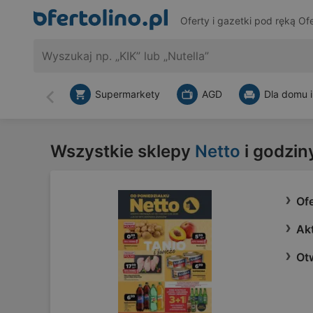
Oferty i gazetki pod ręką
Ofe
Supermarkety
AGD
Dla domu i
Wstecz
Wszystkie sklepy
Netto
i godzin
Ofe
Akt
Ot