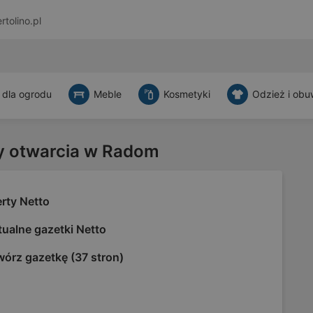
rtolino.pl
 dla ogrodu
Meble
Kosmetyki
Odzież i obu
y otwarcia w Radom
rty Netto
ualne gazetki Netto
wórz gazetkę (37 stron)