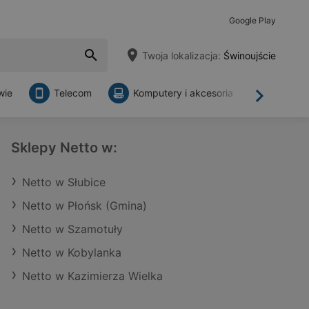
Google Play
Twoja lokalizacja:
Świnoujście
wie
Telecom
Komputery i akcesoria
Sklepy
Dalej
Sklepy Netto w:
Netto w Słubice
Netto w Płońsk (Gmina)
Netto w Szamotuły
Netto w Kobylanka
Netto w Kazimierza Wielka