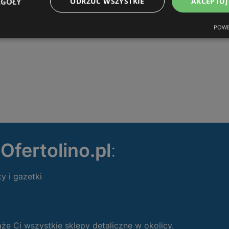
EGÓŁY
ODRZUĆ WSZYSTKIE
AKCEPTUJ
POWE
ę
Ofertolino.pl
:
ty i gazetki
 Ci wszystkie sklepy detaliczne w okolicy.