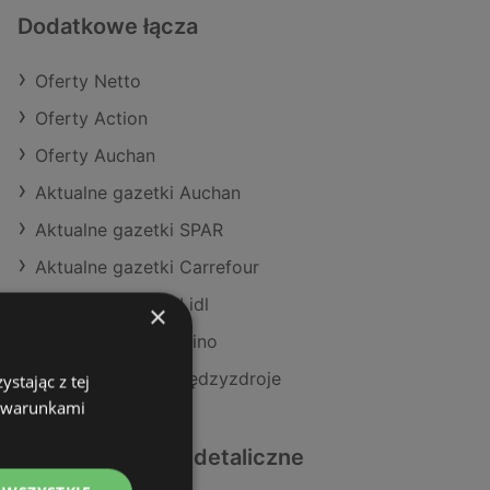
Dodatkowe łącza
Oferty Netto
Oferty Action
Oferty Auchan
Aktualne gazetki Auchan
Aktualne gazetki SPAR
Aktualne gazetki Carrefour
Aktualne gazetki Lidl
×
Aktualne gazetki Dino
Sklepy Netto w Międzyzdroje
stając z tej
z warunkami
Podobne sklepy detaliczne