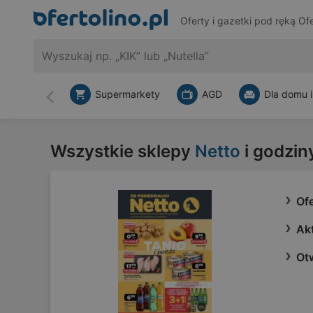
Oferty i gazetki pod ręką
Ofe
Supermarkety
AGD
Dla domu i
Wstecz
Wszystkie sklepy
Netto
i godzin
Ofe
Akt
Ot