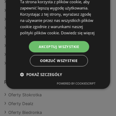
Ta strona korzysta z plików cookie, aby
Oferty Dealz
zapewnić lepszą wygodę użytkowania.
Oferty Delikatesy Centrum
Korzystając z tej strony, wyrażasz zgodę
Aktualne gazetki Delikatesy Centrum
na używanie przez nas wszystkich plików
cookie zgodnie z warunkami naszej
Aktualne gazetki Aldi
polityki plików cookie.
Dowiedz się więcej
Aktualne gazetki Dino
Aktualne gazetki Biedronka
AKCEPTUJ WSZYSTKIE
Aktualne gazetki Selgros
ODRZUĆ WSZYSTKIE
Sklepy Netto w Międzyzdroje
POKAŻ SZCZEGÓŁY
Podobne sklepy detaliczne
POWERED BY COOKIESCRIPT
Oferty Stokrotka
Oferty Dealz
Oferty Biedronka