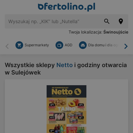
Twoja lokalizacja:
Świnoujście
Supermarkety
AGD
Dla domu i dla ogrodu
Wstecz
Dal
Wszystkie sklepy
Netto
i godziny otwarcia
w Sulejówek