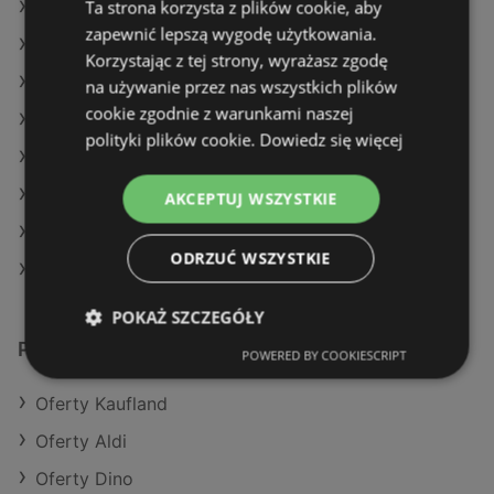
Ta strona korzysta z plików cookie, aby
Oferty Kaufland
zapewnić lepszą wygodę użytkowania.
Oferty E.Leclerc
Korzystając z tej strony, wyrażasz zgodę
Aktualne gazetki Aldi
na używanie przez nas wszystkich plików
cookie zgodnie z warunkami naszej
Aktualne gazetki Auchan
polityki plików cookie.
Dowiedz się więcej
Aktualne gazetki Stokrotka
Aktualne gazetki Delikatesy Centrum
AKCEPTUJ WSZYSTKIE
Aktualne gazetki Action
ODRZUĆ WSZYSTKIE
Sklepy Netto w Międzyzdroje
POKAŻ SZCZEGÓŁY
Podobne sklepy detaliczne
POWERED BY COOKIESCRIPT
Oferty Kaufland
Oferty Aldi
Oferty Dino