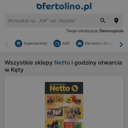
Twoja lokalizacja:
Świnoujście
Supermarkety
AGD
Dla domu i dla ogrodu
Wstecz
Dal
Wszystkie sklepy
Netto
i godziny otwarcia
w Kęty