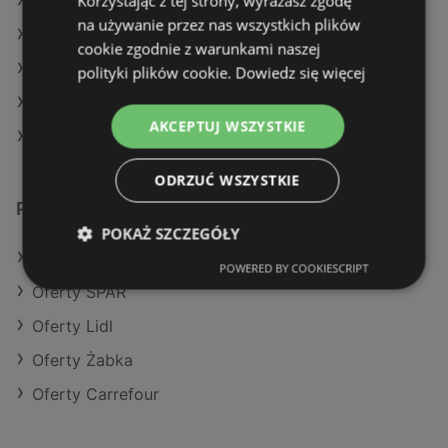
Korzystając z tej strony, wyrażasz zgodę
Aktualne gazetki Aldi
na używanie przez nas wszystkich plików
Aktualne gazetki Dino
cookie zgodnie z warunkami naszej
Aktualne gazetki POLOmarket
polityki plików cookie.
Dowiedz się więcej
Aktualne gazetki Auchan
AKCEPTUJ WSZYSTKIE
Sklepy Netto w Międzyzdroje
ODRZUĆ WSZYSTKIE
Podobne sklepy detaliczne
POKAŻ SZCZEGÓŁY
Oferty Chorten
POWERED BY COOKIESCRIPT
Oferty SPAR
Oferty Lidl
Oferty Żabka
Oferty Carrefour