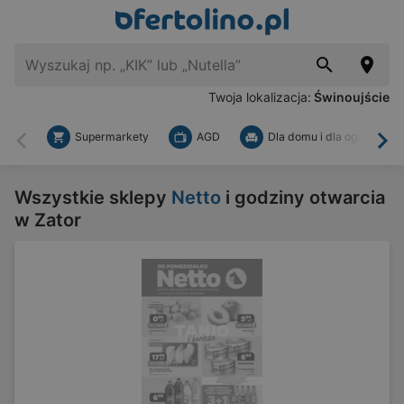
Twoja lokalizacja:
Świnoujście
Supermarkety
AGD
Dla domu i dla ogrodu
Wstecz
Dal
Wszystkie sklepy
Netto
i godziny otwarcia
w Zator