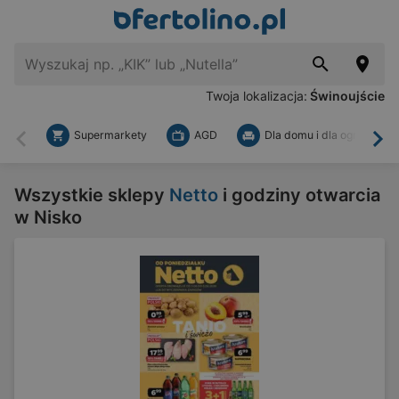
Twoja lokalizacja:
Świnoujście
Supermarkety
AGD
Dla domu i dla ogrodu
Wstecz
Dal
Wszystkie sklepy
Netto
i godziny otwarcia
w Nisko