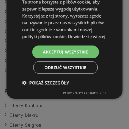
Ta strona korzysta z plików cookie, aby
Oferty Kaufland
zapewnić lepszą wygodę użytkowania.
Oferty SPAR
Korzystając z tej strony, wyrażasz zgodę
Aktualne gazetki Selgros
na używanie przez nas wszystkich plików
cookie zgodnie z warunkami naszej
Aktualne gazetki Aldi
polityki plików cookie.
Dowiedz się więcej
Aktualne gazetki Dino
Aktualne gazetki POLOmarket
AKCEPTUJ WSZYSTKIE
Aktualne gazetki Gram Market
ODRZUĆ WSZYSTKIE
Sklepy Netto w Międzyzdroje
POKAŻ SZCZEGÓŁY
Podobne sklepy detaliczne
POWERED BY COOKIESCRIPT
Oferty Kaufland
Oferty Makro
Oferty Selgros