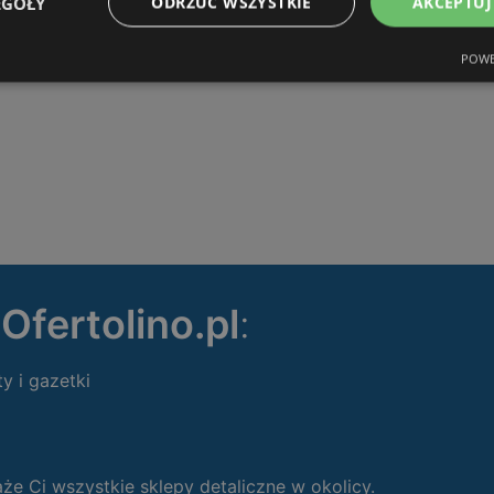
EGÓŁY
ODRZUĆ WSZYSTKIE
AKCEPTUJ
ODLEGŁOŚĆ:
286,56 km
POWE
ę
Ofertolino.pl
:
ty i gazetki
 Ci wszystkie sklepy detaliczne w okolicy.