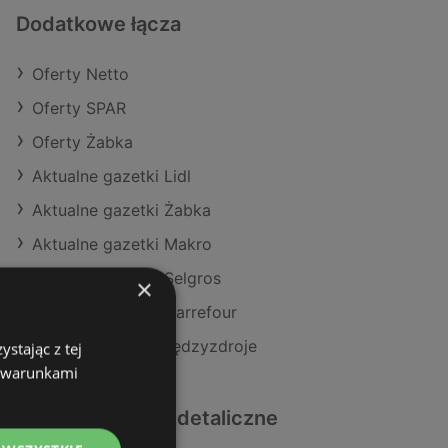
Dodatkowe łącza
Oferty Netto
Oferty SPAR
Oferty Żabka
Aktualne gazetki Lidl
Aktualne gazetki Żabka
Aktualne gazetki Makro
Aktualne gazetki Selgros
×
Aktualne gazetki Carrefour
Sklepy Netto w Międzyzdroje
stając z tej
z warunkami
Podobne sklepy detaliczne