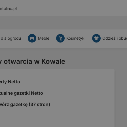
rtolino.pl
 dla ogrodu
Meble
Kosmetyki
Odzież i obu
y otwarcia w Kowale
rty Netto
ualne gazetki Netto
wórz gazetkę (37 stron)