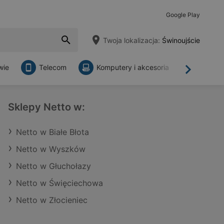
Google Play
Twoja lokalizacja:
Świnoujście
wie
Telecom
Komputery i akcesoria
Sklepy
Dalej
Sklepy Netto w:
Netto w Białe Błota
Netto w Wyszków
Netto w Głuchołazy
Netto w Święciechowa
Netto w Złocieniec