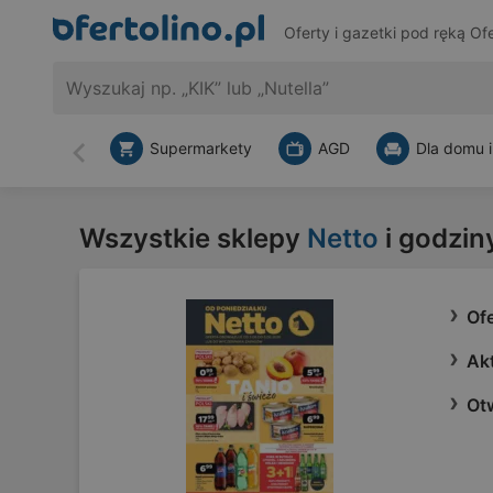
Oferty i gazetki pod ręką
Ofe
Supermarkety
AGD
Dla domu i
Wstecz
Wszystkie sklepy
Netto
i godzin
Ofe
Akt
Ot