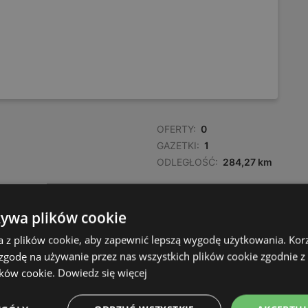
OFERTY:
0
GAZETKI:
1
ODLEGŁOŚĆ:
284,27 km
OFERTY:
0
żywa plików cookie
GAZETKI:
1
a z plików cookie, aby zapewnić lepszą wygodę użytkowania. Korzy
ODLEGŁOŚĆ:
286,33 km
 zgodę na używanie przez nas wszystkich plików cookie zgodnie 
ików cookie.
Dowiedz się więcej
OFERTY:
0
GAZETKI:
1