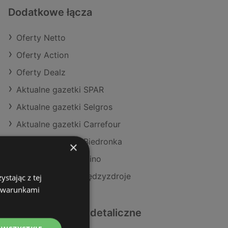
Dodatkowe łącza
Oferty Netto
Oferty Action
Oferty Dealz
Aktualne gazetki SPAR
Aktualne gazetki Selgros
Aktualne gazetki Carrefour
Aktualne gazetki Biedronka
×
Aktualne gazetki Dino
Sklepy Netto w Międzyzdroje
stając z tej
z warunkami
Podobne sklepy detaliczne