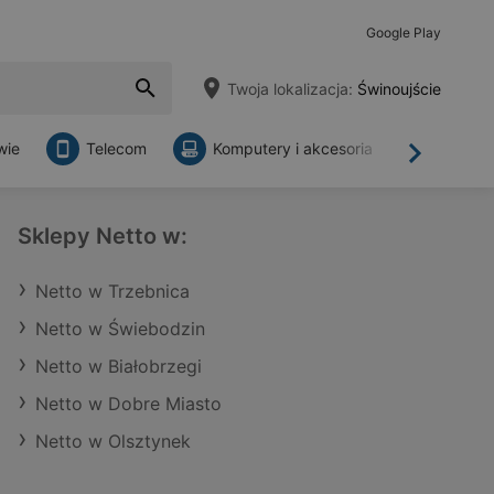
Google Play
Twoja lokalizacja:
Świnoujście
wie
Telecom
Komputery i akcesoria
Sklepy
Dalej
Sklepy Netto w:
Netto w Trzebnica
Netto w Świebodzin
Netto w Białobrzegi
Netto w Dobre Miasto
Netto w Olsztynek