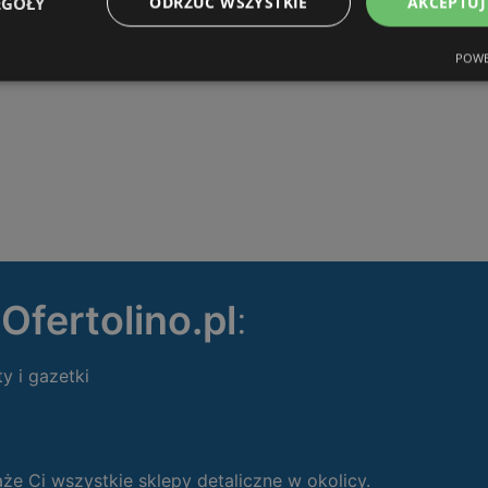
EGÓŁY
ODRZUĆ WSZYSTKIE
AKCEPTUJ
POWE
ę
Ofertolino.pl
:
ty i gazetki
 Ci wszystkie sklepy detaliczne w okolicy.