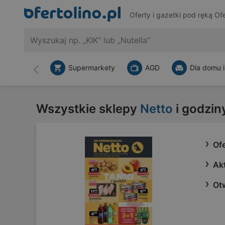
Oferty i gazetki pod ręką
Ofe
Supermarkety
AGD
Dla domu i
Wstecz
Wszystkie sklepy
Netto
i godzin
Ofe
Akt
Ot