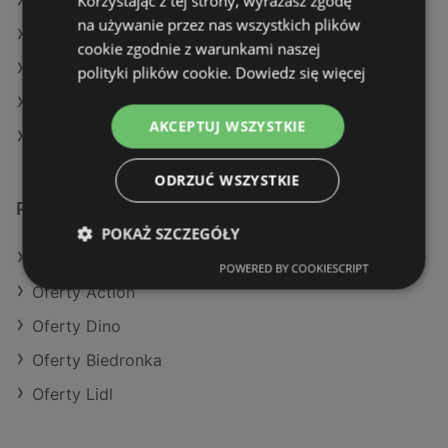
Korzystając z tej strony, wyrażasz zgodę
Aktualne gazetki Carrefour
na używanie przez nas wszystkich plików
Aktualne gazetki Kaufland
cookie zgodnie z warunkami naszej
Aktualne gazetki Lidl
polityki plików cookie.
Dowiedz się więcej
Aktualne gazetki Stokrotka
AKCEPTUJ WSZYSTKIE
Sklepy Netto w Międzyzdroje
ODRZUĆ WSZYSTKIE
Podobne sklepy detaliczne
POKAŻ SZCZEGÓŁY
Oferty POLOmarket
POWERED BY COOKIESCRIPT
Oferty Action
Oferty Dino
Oferty Biedronka
Oferty Lidl