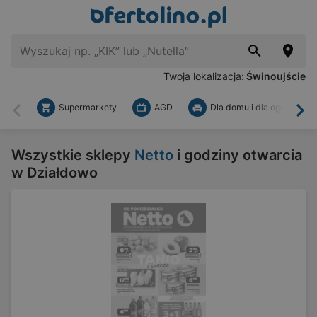
Twoja lokalizacja:
Świnoujście
Supermarkety
AGD
Dla domu i dla ogrodu
Wstecz
Dal
Wszystkie sklepy
Netto
i godziny otwarcia
w Działdowo