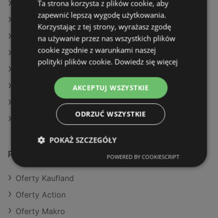
Ta strona korzysta z plików cookie, aby
Oferty Eurocash
zapewnić lepszą wygodę użytkowania.
Oferty Dealz
Korzystając z tej strony, wyrażasz zgodę
Aktualne gazetki Dino
na używanie przez nas wszystkich plików
cookie zgodnie z warunkami naszej
Aktualne gazetki SPAR
polityki plików cookie.
Dowiedz się więcej
Aktualne gazetki Auchan
Aktualne gazetki Eurocash
AKCEPTUJ WSZYSTKIE
Aktualne gazetki Dealz
ODRZUĆ WSZYSTKIE
Sklepy Netto w Międzyzdroje
POKAŻ SZCZEGÓŁY
Podobne sklepy detaliczne
POWERED BY COOKIESCRIPT
Oferty Kaufland
Oferty Action
Oferty Makro