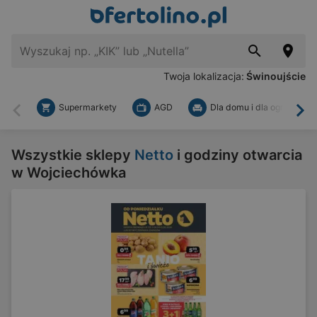
Twoja lokalizacja:
Świnoujście
Supermarkety
AGD
Dla domu i dla ogrodu
Wstecz
Dal
Wszystkie sklepy
Netto
i godziny otwarcia
w Wojciechówka