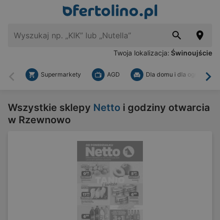
Twoja lokalizacja:
Świnoujście
Supermarkety
AGD
Dla domu i dla ogrodu
Wstecz
Dal
Wszystkie sklepy
Netto
i godziny otwarcia
w Rzewnowo