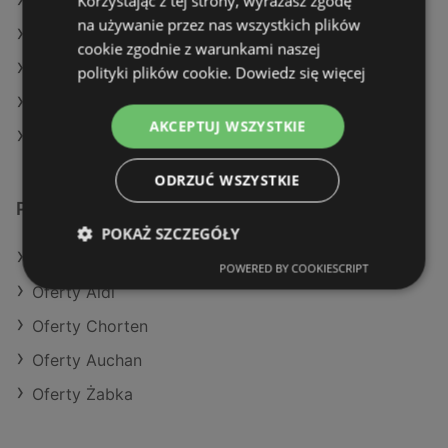
Korzystając z tej strony, wyrażasz zgodę
Aktualne gazetki Carrefour
na używanie przez nas wszystkich plików
Aktualne gazetki Dealz
cookie zgodnie z warunkami naszej
Aktualne gazetki POLOmarket
polityki plików cookie.
Dowiedz się więcej
Aktualne gazetki Stokrotka
AKCEPTUJ WSZYSTKIE
Sklepy Netto w Międzyzdroje
ODRZUĆ WSZYSTKIE
Podobne sklepy detaliczne
POKAŻ SZCZEGÓŁY
Oferty Kaufland
POWERED BY COOKIESCRIPT
Oferty Aldi
Oferty Chorten
Oferty Auchan
Oferty Żabka