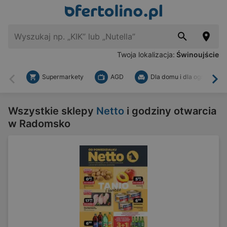
Twoja lokalizacja:
Świnoujście
Supermarkety
AGD
Dla domu i dla ogrodu
Wstecz
Dal
Wszystkie sklepy
Netto
i godziny otwarcia
w Radomsko