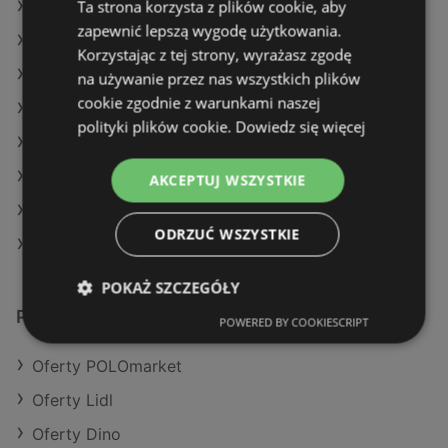
Ta strona korzysta z plików cookie, aby
Oferty POLOmarket
zapewnić lepszą wygodę użytkowania.
Oferty Żabka
Korzystając z tej strony, wyrażasz zgodę
Aktualne gazetki Delikatesy Centrum
na używanie przez nas wszystkich plików
cookie zgodnie z warunkami naszej
Aktualne gazetki Carrefour
polityki plików cookie.
Dowiedz się więcej
Aktualne gazetki Biedronka
Aktualne gazetki Żabka
AKCEPTUJ WSZYSTKIE
Aktualne gazetki Gram Market
ODRZUĆ WSZYSTKIE
Sklepy Netto w Międzyzdroje
POKAŻ SZCZEGÓŁY
Podobne sklepy detaliczne
POWERED BY COOKIESCRIPT
Oferty POLOmarket
Oferty Lidl
Oferty Dino