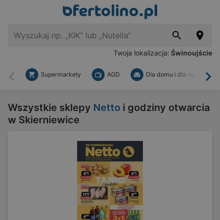
Twoja lokalizacja:
Świnoujście
Supermarkety
AGD
Dla domu i dla ogrodu
Wstecz
Dal
Wszystkie sklepy
Netto
i godziny otwarcia
w Skierniewice