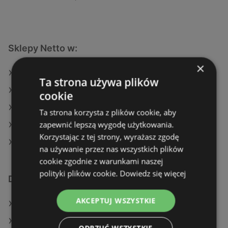
Sklepy Netto w:
×
Netto w Mogilno
Ta strona używa plików
Netto w Piwniczna-Zdrój
cookie
Netto w Ostróda
Ta strona korzysta z plików cookie, aby
zapewnić lepszą wygodę użytkowania.
Netto w Witkowo
Korzystając z tej strony, wyrażasz zgodę
Netto w Września
na używanie przez nas wszystkich plików
cookie zgodnie z warunkami naszej
polityki plików cookie.
Dowiedz się więcej
Dodatkowe łącza
AKCEPTUJ WSZYSTKIE
Oferty Netto
Oferty Lidl
ODRZUĆ WSZYSTKIE