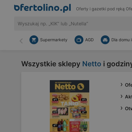
Oferty i gazetki pod ręką
Ofe
Supermarkety
AGD
Dla domu i
Wstecz
Wszystkie sklepy
Netto
i godzin
Ofe
Akt
Ot