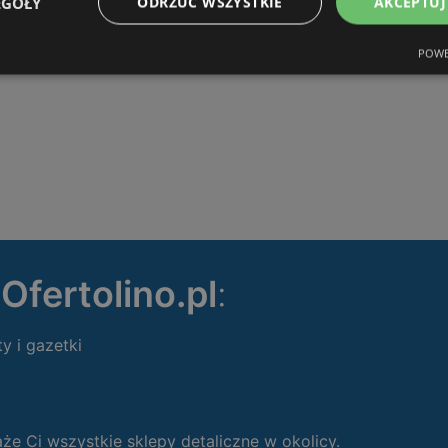
EGÓŁY
ODRZUĆ WSZYSTKIE
AKCEPTUJ
POWE
ę
Ofertolino.pl
:
ty i gazetki
 Ci wszystkie sklepy detaliczne w okolicy.