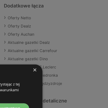
Dodatkowe łącza
Oferty Netto
Oferty Dealz
Oferty Auchan
Aktualne gazetki Dealz
Aktualne gazetki Carrefour
Aktualne gazetki Dino
Aktualne gazetki E.Leclerc
×
Aktualne gazetki Biedronka
Sklepy Netto w Międzyzdroje
stając z tej
z warunkami
Podobne sklepy detaliczne