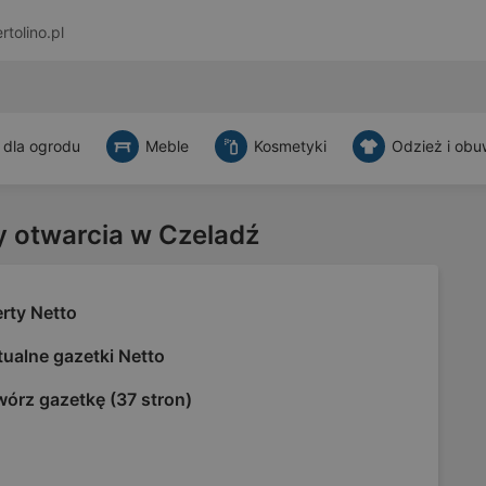
rtolino.pl
 dla ogrodu
Meble
Kosmetyki
Odzież i obu
y otwarcia w Czeladź
rty Netto
ualne gazetki Netto
wórz gazetkę (37 stron)