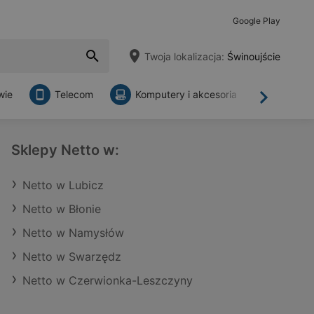
Google Play
Twoja lokalizacja:
Świnoujście
wie
Telecom
Komputery i akcesoria
Sklepy
Dalej
Sklepy Netto w:
Netto w Lubicz
Netto w Błonie
Netto w Namysłów
Netto w Swarzędz
Netto w Czerwionka-Leszczyny