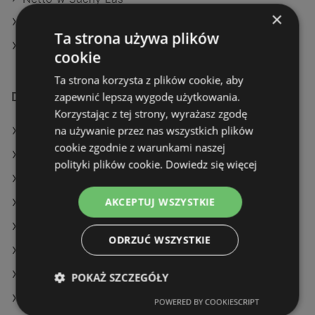
×
Netto w Września
Ta strona używa plików
Netto w Czaplinek
cookie
Ta strona korzysta z plików cookie, aby
zapewnić lepszą wygodę użytkowania.
Dodatkowe łącza
Korzystając z tej strony, wyrażasz zgodę
na używanie przez nas wszystkich plików
Oferty Netto
cookie zgodnie z warunkami naszej
Oferty SPAR
polityki plików cookie.
Dowiedz się więcej
Oferty Delikatesy Centrum
AKCEPTUJ WSZYSTKIE
Aktualne gazetki Żabka
Aktualne gazetki SPAR
ODRZUĆ WSZYSTKIE
Aktualne gazetki Auchan
Aktualne gazetki Kaufland
POKAŻ SZCZEGÓŁY
Aktualne gazetki Gram Market
POWERED BY COOKIESCRIPT