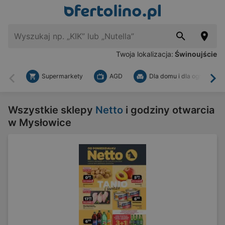
Twoja lokalizacja:
Świnoujście
Supermarkety
AGD
Dla domu i dla ogrodu
Wstecz
Dal
Wszystkie sklepy
Netto
i godziny otwarcia
w Mysłowice