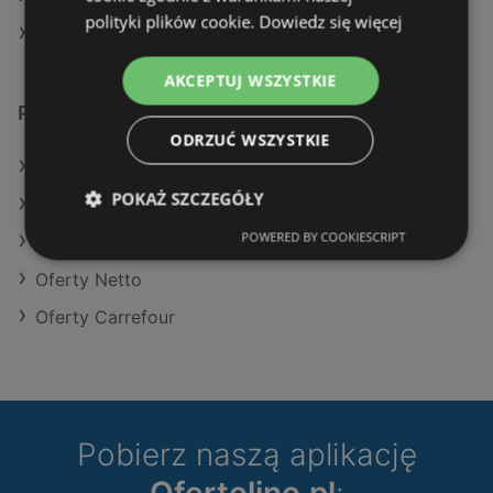
polityki plików cookie.
Dowiedz się więcej
Sklepy Lewiatan w Wolin
AKCEPTUJ WSZYSTKIE
Podobne sklepy detaliczne
ODRZUĆ WSZYSTKIE
Oferty Makro
POKAŻ SZCZEGÓŁY
Oferty Stokrotka
POWERED BY COOKIESCRIPT
Oferty Biedronka
Oferty Netto
Oferty Carrefour
Pobierz naszą aplikację