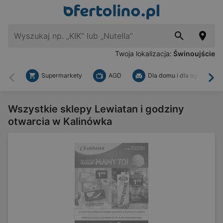
Twoja lokalizacja:
Świnoujście
Supermarkety
AGD
Dla domu i dla ogrodu
Wstecz
Dal
Wszystkie sklepy Lewiatan i godziny
otwarcia w Kalinówka