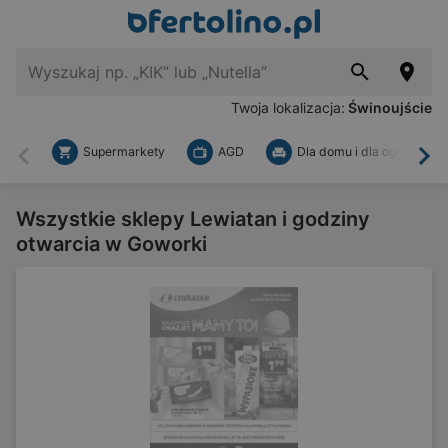
Twoja lokalizacja:
Świnoujście
Supermarkety
AGD
Dla domu i dla ogrodu
Wstecz
Dal
Wszystkie sklepy Lewiatan i godziny
otwarcia w Goworki