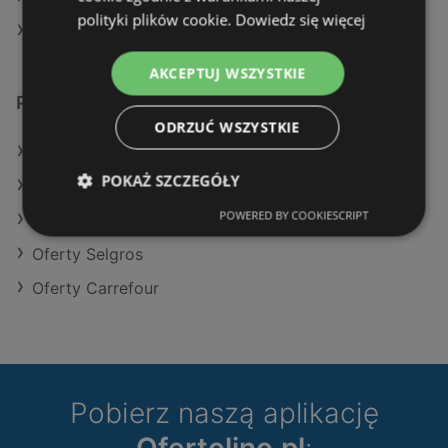
polityki plików cookie.
Dowiedz się więcej
Sklepy Lewiatan w Wolin
AKCEPTUJ WSZYSTKIE
Podobne sklepy detaliczne
ODRZUĆ WSZYSTKIE
Oferty POLOmarket
POKAŻ SZCZEGÓŁY
Oferty Kaufland
POWERED BY COOKIESCRIPT
Oferty Makro
Oferty Selgros
Oferty Carrefour
Pobierz naszą aplikację