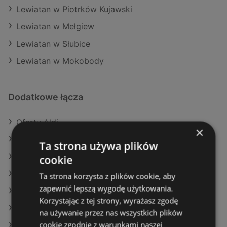
Lewiatan w Piotrków Kujawski
Lewiatan w Mełgiew
Lewiatan w Słubice
Lewiatan w Mokobody
Dodatkowe łącza
Oferty Aldi
×
Oferty Eurocash
Ta strona używa plików
Aktualne gazetki Dealz
cookie
Aktualne gazetki Biedronka
Ta strona korzysta z plików cookie, aby
zapewnić lepszą wygodę użytkowania.
Aktualne gazetki Eurocash
Korzystając z tej strony, wyrażasz zgodę
Aktualne gazetki Dino
na używanie przez nas wszystkich plików
cookie zgodnie z warunkami naszej
Aktualne gazetki Lidl