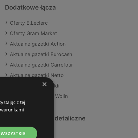
Dodatkowe łącza
Oferty E.Leclerc
Oferty Gram Market
Aktualne gazetki Action
Aktualne gazetki Eurocash
Aktualne gazetki Carrefour
Aktualne gazetki Netto
×
Aktualne gazetki Aldi
Sklepy Lewiatan w Wolin
stając z tej
z warunkami
Podobne sklepy detaliczne
 WSZYSTKIE
Oferty Makro