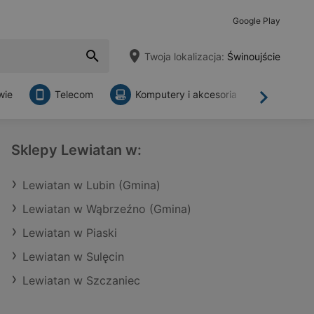
Google Play
Twoja lokalizacja:
Świnoujście
wie
Telecom
Komputery i akcesoria
Sklepy
Dalej
Sklepy Lewiatan w:
Lewiatan w Lubin (Gmina)
Lewiatan w Wąbrzeźno (Gmina)
Lewiatan w Piaski
Lewiatan w Sulęcin
Lewiatan w Szczaniec