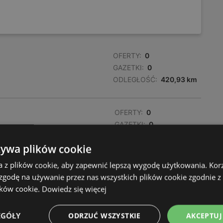
OFERTY:
0
GAZETKI:
0
ODLEGŁOŚĆ:
420,93 km
OFERTY:
0
GAZETKI:
0
ODLEGŁOŚĆ:
421,46 km
żywa plików cookie
a z plików cookie, aby zapewnić lepszą wygodę użytkowania. Korzy
OFERTY:
0
 zgodę na używanie przez nas wszystkich plików cookie zgodnie 
GAZETKI:
0
ików cookie.
Dowiedz się więcej
ODLEGŁOŚĆ:
421,56 km
EGÓŁY
ODRZUĆ WSZYSTKIE
AKCEPTUJ