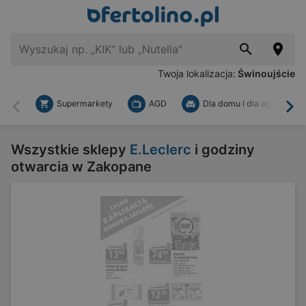
Twoja lokalizacja:
Świnoujście
Supermarkety
AGD
Dla domu i dla ogrodu
Wstecz
Dal
Wszystkie sklepy
E.Leclerc
i godziny
otwarcia w Zakopane