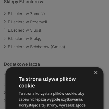
Sklepy E.Leclerc w:
E.Leclerc w Zamość
E.Leclerc w Przemyśl
E.Leclerc w Słupsk
E.Leclerc w Elbląg
E.Leclerc w Bełchatów (Gmina)
Dodatkowe łącza
×
Oferty E.Leclerc
Ta strona używa plików
cookie
Oferty Selgros
Oferty Auchan
Ta strona korzysta z plików cookie, aby
zapewnić lepszą wygodę użytkowania.
Aktualne gazetki Eurocash
Korzystając z tej strony, wyrażasz zgodę