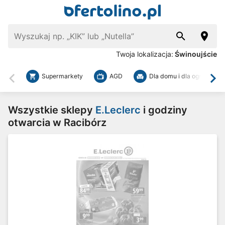
Twoja lokalizacja:
Świnoujście
Supermarkety
AGD
Dla domu i dla ogrodu
Wstecz
Dal
Wszystkie sklepy
E.Leclerc
i godziny
otwarcia w Racibórz