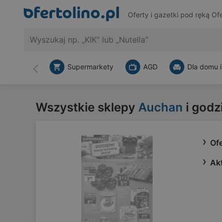
Oferty i gazetki pod ręką
Ofe
Supermarkety
AGD
Dla domu i
Wstecz
Wszystkie sklepy
Auchan
i godz
Of
Ak