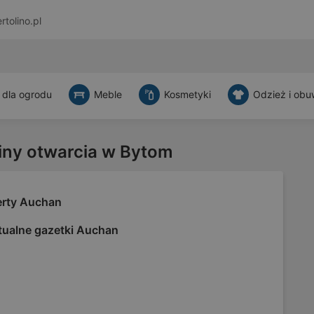
rtolino.pl
 dla ogrodu
Meble
Kosmetyki
Odzież i obu
iny otwarcia w Bytom
erty Auchan
tualne gazetki Auchan