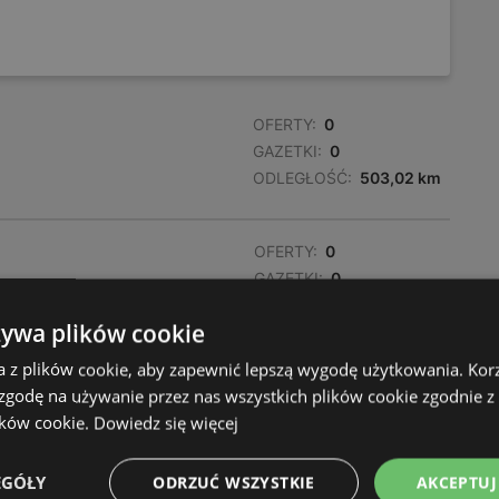
OFERTY:
0
GAZETKI:
0
ODLEGŁOŚĆ:
503,02 km
OFERTY:
0
GAZETKI:
0
ODLEGŁOŚĆ:
506,87 km
żywa plików cookie
a z plików cookie, aby zapewnić lepszą wygodę użytkowania. Korzy
 zgodę na używanie przez nas wszystkich plików cookie zgodnie 
ików cookie.
Dowiedz się więcej
EGÓŁY
ODRZUĆ WSZYSTKIE
AKCEPTUJ