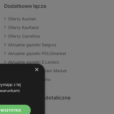
Dodatkowe łącza
Oferty Auchan
Oferty Kaufland
Oferty Carrefour
Aktualne gazetki Selgros
Aktualne gazetki POLOmarket
Aktualne gazetki E.Leclerc
×
Aktualne gazetki Gram Market
Aktualne gazetki Dino
stając z tej
z warunkami
Podobne sklepy detaliczne
 WSZYSTKIE
Oferty Lidl