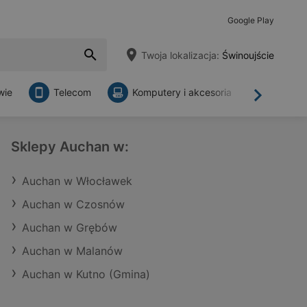
Google Play
Twoja lokalizacja:
Świnoujście
wie
Telecom
Komputery i akcesoria
Sklepy
Dalej
Sklepy Auchan w:
Auchan w Włocławek
Auchan w Czosnów
Auchan w Grębów
Auchan w Malanów
Auchan w Kutno (Gmina)