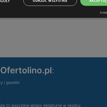
EGÓŁY
ODRZUĆ WSZYSTKIE
AKCEPTUJ
POWE
ę
Ofertolino.pl
:
ty i gazetki
 Ci wszystkie sklepy detaliczne w okolicy.