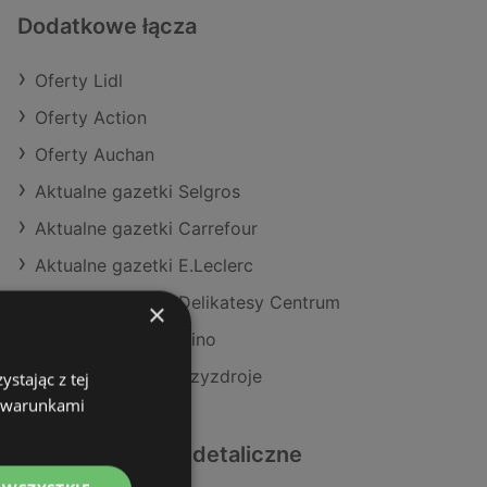
Dodatkowe łącza
Oferty Lidl
Oferty Action
Oferty Auchan
Aktualne gazetki Selgros
Aktualne gazetki Carrefour
Aktualne gazetki E.Leclerc
Aktualne gazetki Delikatesy Centrum
×
Aktualne gazetki Dino
Sklepy Lidl w Międzyzdroje
stając z tej
z warunkami
Podobne sklepy detaliczne