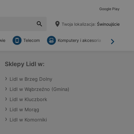
Google Play
Twoja lokalizacja:
Świnoujście
wie
Telecom
Komputery i akcesoria
Sklepy
Dalej
Sklepy Lidl w:
Lidl w Brzeg Dolny
Lidl w Wąbrzeźno (Gmina)
Lidl w Kluczbork
Lidl w Morąg
Lidl w Komorniki