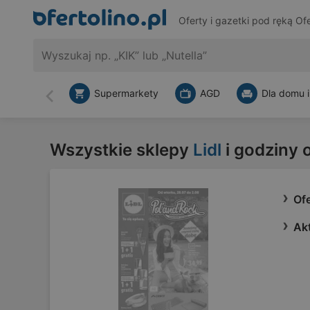
Oferty i gazetki pod ręką
Ofe
Supermarkety
AGD
Dla domu i
Wstecz
Wszystkie sklepy
Lidl
i godziny 
Ofe
Akt