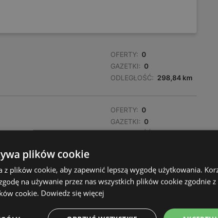
OFERTY:
0
GAZETKI:
0
ODLEGŁOŚĆ:
298,84 km
OFERTY:
0
GAZETKI:
0
ODLEGŁOŚĆ:
299,04 km
żywa plików cookie
OFERTY:
0
a z plików cookie, aby zapewnić lepszą wygodę użytkowania. Korzy
GAZETKI:
0
 zgodę na używanie przez nas wszystkich plików cookie zgodnie 
ODLEGŁOŚĆ:
300,35 km
ików cookie.
Dowiedz się więcej