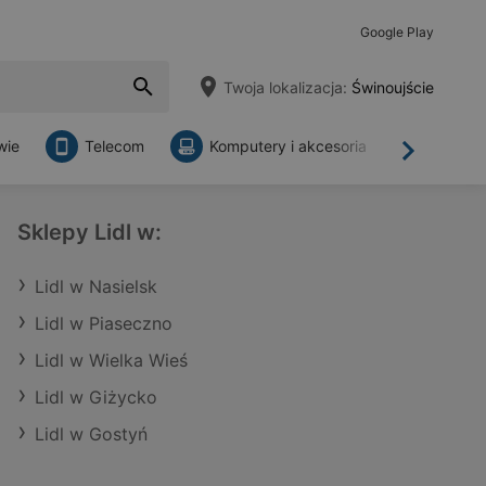
Google Play
Twoja lokalizacja:
Świnoujście
wie
Telecom
Komputery i akcesoria
Sklepy
Dalej
Sklepy Lidl w:
Lidl w Nasielsk
Lidl w Piaseczno
Lidl w Wielka Wieś
Lidl w Giżycko
Lidl w Gostyń