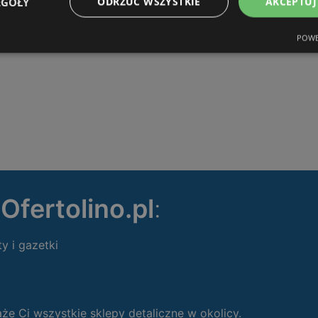
EGÓŁY
ODRZUĆ WSZYSTKIE
AKCEPTUJ
OFERTY:
0
GAZETKI:
0
POWE
ODLEGŁOŚĆ:
301,69 km
ę
Ofertolino.pl
:
ty i gazetki
 Ci wszystkie sklepy detaliczne w okolicy.