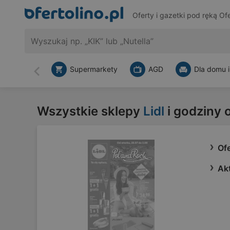
Oferty i gazetki pod ręką
Ofe
Supermarkety
AGD
Dla domu i
Wstecz
Wszystkie sklepy
Lidl
i godziny 
Ofe
Akt