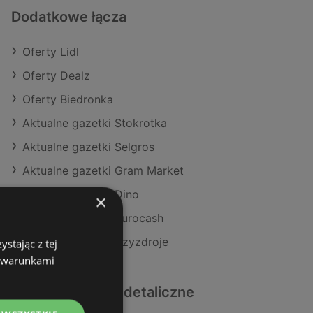
Dodatkowe łącza
Oferty Lidl
Oferty Dealz
Oferty Biedronka
Aktualne gazetki Stokrotka
Aktualne gazetki Selgros
Aktualne gazetki Gram Market
Aktualne gazetki Dino
×
Aktualne gazetki Eurocash
Sklepy Lidl w Międzyzdroje
stając z tej
z warunkami
Podobne sklepy detaliczne