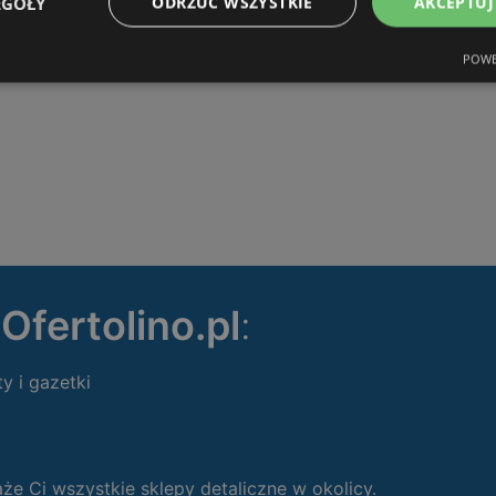
EGÓŁY
ODRZUĆ WSZYSTKIE
AKCEPTUJ
POWE
ę
Ofertolino.pl
:
ty i gazetki
 Ci wszystkie sklepy detaliczne w okolicy.