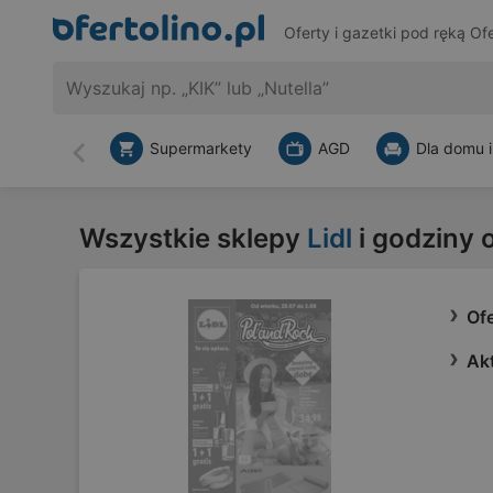
Oferty i gazetki pod ręką
Ofe
Supermarkety
AGD
Dla domu i
Wstecz
Wszystkie sklepy
Lidl
i godziny 
Ofe
Akt