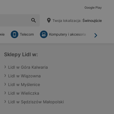
Google Play
Twoja lokalizacja:
Świnoujście
wie
Telecom
Komputery i akcesoria
Sklepy
Dalej
Sklepy Lidl w:
Lidl w Góra Kalwaria
Lidl w Wiązowna
Lidl w Myślenice
Lidl w Wieliczka
Lidl w Sędziszów Małopolski