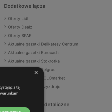
Dodatkowe łącza
Oferty Lidl
Oferty Dealz
Oferty SPAR
Aktualne gazetki Delikatesy Centrum
Aktualne gazetki Eurocash
Aktualne gazetki Stokrotka
Aktualne gazetki Selgros
×
Aktualne gazetki POLOmarket
Sklepy Lidl w Międzyzdroje
stając z tej
z warunkami
Podobne sklepy detaliczne