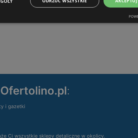
EGÓŁY
ODRZUĆ WSZYSTKIE
AKCEPTUJ
POWE
ę
Ofertolino.pl
:
ty i gazetki
 Ci wszystkie sklepy detaliczne w okolicy.