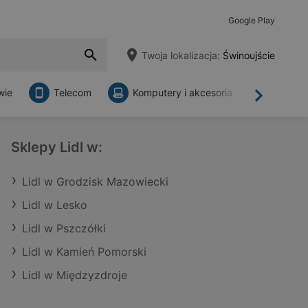
Google Play
Twoja lokalizacja:
Świnoujście
wie
Telecom
Komputery i akcesoria
Sklepy
Dalej
Sklepy Lidl w:
Lidl w Grodzisk Mazowiecki
Lidl w Lesko
Lidl w Pszczółki
Lidl w Kamień Pomorski
Lidl w Międzyzdroje