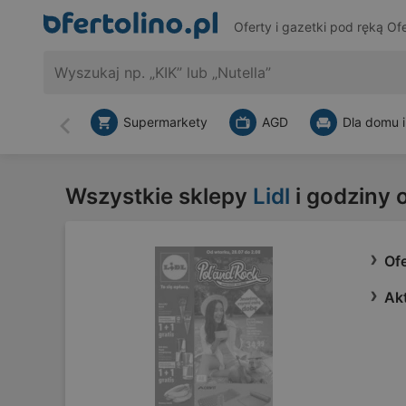
Oferty i gazetki pod ręką
Ofe
Supermarkety
AGD
Dla domu i
Wstecz
Wszystkie sklepy
Lidl
i godziny 
Ofe
Akt