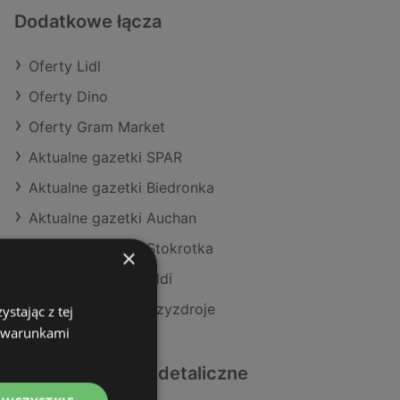
Dodatkowe łącza
Oferty Lidl
Oferty Dino
Oferty Gram Market
Aktualne gazetki SPAR
Aktualne gazetki Biedronka
Aktualne gazetki Auchan
Aktualne gazetki Stokrotka
×
Aktualne gazetki Aldi
Sklepy Lidl w Międzyzdroje
stając z tej
z warunkami
Podobne sklepy detaliczne