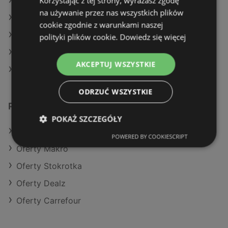
Korzystając z tej strony, wyrażasz zgodę
Aktualne gazetki Biedronka
na używanie przez nas wszystkich plików
Aktualne gazetki SPAR
cookie zgodnie z warunkami naszej
Aktualne gazetki Auchan
polityki plików cookie.
Dowiedz się więcej
Aktualne gazetki POLOmarket
AKCEPTUJ WSZYSTKIE
Sklepy Lidl w Międzyzdroje
ODRZUĆ WSZYSTKIE
Podobne sklepy detaliczne
POKAŻ SZCZEGÓŁY
Oferty POLOmarket
POWERED BY COOKIESCRIPT
Oferty Makro
Oferty Stokrotka
Oferty Dealz
Oferty Carrefour