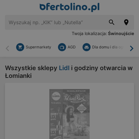
Twoja lokalizacja:
Świnoujście
Supermarkety
AGD
Dla domu i dla ogrodu
Wstecz
Dal
Wszystkie sklepy
Lidl
i godziny otwarcia w
Łomianki