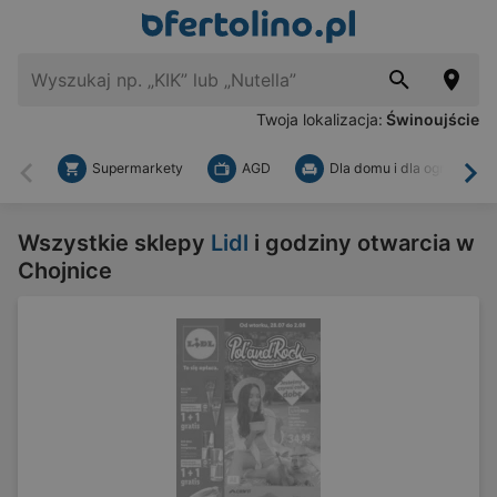
Twoja lokalizacja:
Świnoujście
Supermarkety
AGD
Dla domu i dla ogrodu
Wstecz
Dal
Wszystkie sklepy
Lidl
i godziny otwarcia w
Chojnice