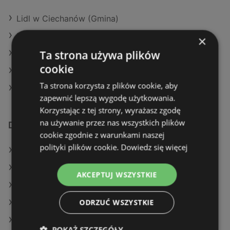
Lidl w Ciechanów (Gmina)
Lidl w Elbląg
×
Ta strona używa plików
Lidl w Morąg
cookie
Lidl w Krotoszyn
Ta strona korzysta z plików cookie, aby
Lidl w Mielno
zapewnić lepszą wygodę użytkowania.
Korzystając z tej strony, wyrażasz zgodę
na używanie przez nas wszystkich plików
Dodatkowe łącza
cookie zgodnie z warunkami naszej
polityki plików cookie.
Dowiedz się więcej
Oferty Lidl
Oferty POLOmarket
AKCEPTUJ WSZYSTKIE
Oferty Żabka
ODRZUĆ WSZYSTKIE
Aktualne gazetki Biedronka
Aktualne gazetki SPAR
POKAŻ SZCZEGÓŁY