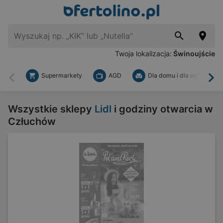
Twoja lokalizacja:
Świnoujście
Supermarkety
AGD
Dla domu i dla ogrodu
Wstecz
Dal
Wszystkie sklepy
Lidl
i godziny otwarcia w
Człuchów