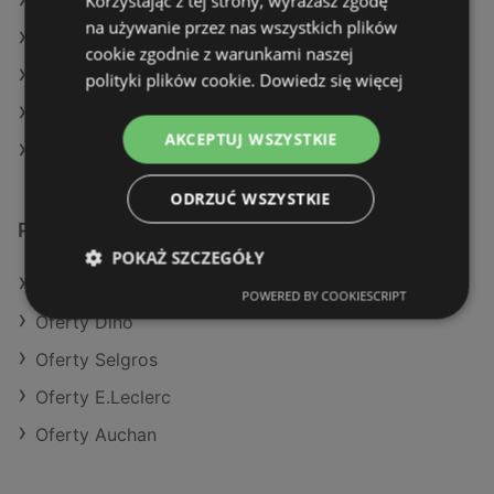
Korzystając z tej strony, wyrażasz zgodę
Aktualne gazetki Aldi
na używanie przez nas wszystkich plików
Aktualne gazetki Auchan
cookie zgodnie z warunkami naszej
Aktualne gazetki Action
polityki plików cookie.
Dowiedz się więcej
Aktualne gazetki Biedronka
AKCEPTUJ WSZYSTKIE
Sklepy Lidl w Międzyzdroje
ODRZUĆ WSZYSTKIE
Podobne sklepy detaliczne
POKAŻ SZCZEGÓŁY
Oferty Aldi
POWERED BY COOKIESCRIPT
Oferty Dino
Oferty Selgros
Oferty E.Leclerc
Oferty Auchan