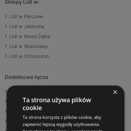
Sklepy Lidl w:
Lidl w Parczew
Lidl w Jabłonna
Lidl w Nowa Dęba
Lidl w Skarszewy
Lidl w Choszczno
Dodatkowe łącza
×
Oferty Lidl
Ta strona używa plików
Oferty POLOmarket
cookie
Oferty Delikatesy Centrum
Ta strona korzysta z plików cookie, aby
Aktualne gazetki Dino
zapewnić lepszą wygodę użytkowania.