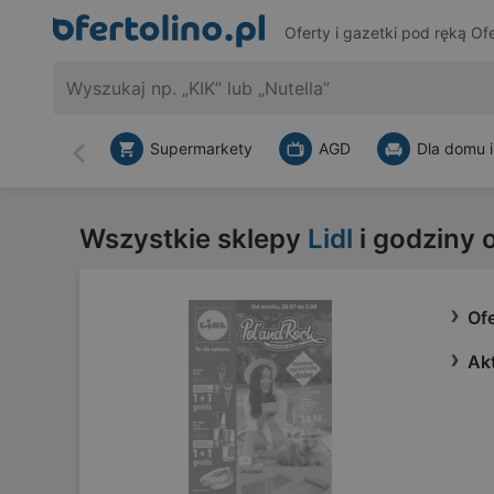
Oferty i gazetki pod ręką
Ofe
Supermarkety
AGD
Dla domu i
Wstecz
Wszystkie sklepy
Lidl
i godziny 
Ofe
Akt