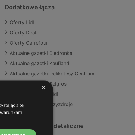
Dodatkowe łącza
Oferty Lidl
Oferty Dealz
Oferty Carrefour
Aktualne gazetki Biedronka
Aktualne gazetki Kaufland
Aktualne gazetki Delikatesy Centrum
Aktualne gazetki Selgros
×
Aktualne gazetki Aldi
Sklepy Lidl w Międzyzdroje
stając z tej
z warunkami
Podobne sklepy detaliczne