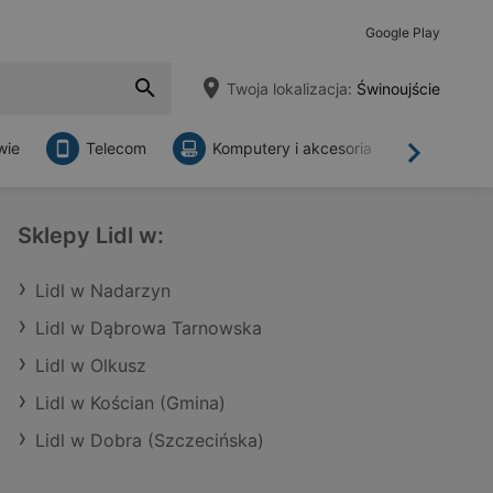
Google Play
Twoja lokalizacja:
Świnoujście
wie
Telecom
Komputery i akcesoria
Sklepy
Dalej
Sklepy Lidl w:
Lidl w Nadarzyn
Lidl w Dąbrowa Tarnowska
Lidl w Olkusz
Lidl w Kościan (Gmina)
Lidl w Dobra (Szczecińska)