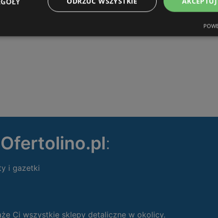
EGÓŁY
ODRZUĆ WSZYSTKIE
AKCEPTUJ
POWE
ę
Ofertolino.pl
:
ty i gazetki
 Ci wszystkie sklepy detaliczne w okolicy.