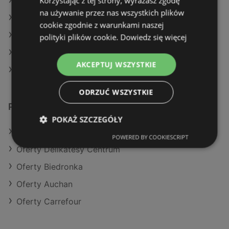
Korzystając z tej strony, wyrażasz zgodę
Aktualne gazetki Makro
na używanie przez nas wszystkich plików
Aktualne gazetki Delikatesy Centrum
cookie zgodnie z warunkami naszej
Aktualne gazetki SPAR
polityki plików cookie.
Dowiedz się więcej
Aktualne gazetki Gram Market
AKCEPTUJ WSZYSTKIE
Sklepy Lidl w Międzyzdroje
ODRZUĆ WSZYSTKIE
Podobne sklepy detaliczne
POKAŻ SZCZEGÓŁY
Oferty Eurocash
POWERED BY COOKIESCRIPT
Oferty Delikatesy Centrum
Oferty Biedronka
Oferty Auchan
Oferty Carrefour