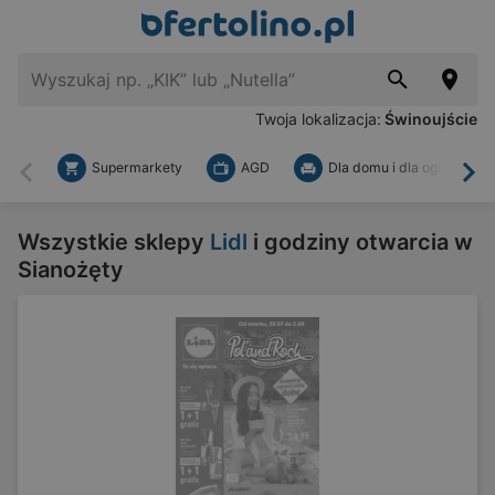
Twoja lokalizacja:
Świnoujście
Supermarkety
AGD
Dla domu i dla ogrodu
Wstecz
Dal
Wszystkie sklepy
Lidl
i godziny otwarcia w
Sianożęty