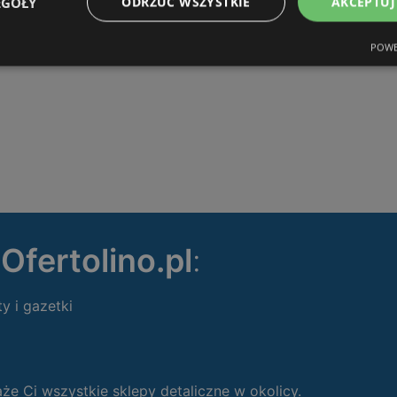
EGÓŁY
ODRZUĆ WSZYSTKIE
AKCEPTUJ
POWE
ę
Ofertolino.pl
:
ty i gazetki
 Ci wszystkie sklepy detaliczne w okolicy.