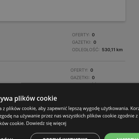
OFERTY:
0
GAZETKI:
0
ODLEGŁOŚĆ:
530,11 km
OFERTY:
0
GAZETKI:
0
ODLEGŁOŚĆ:
530,29 km
żywa plików cookie
OFERTY:
0
a z plików cookie, aby zapewnić lepszą wygodę użytkowania. Korzy
GAZETKI:
0
 zgodę na używanie przez nas wszystkich plików cookie zgodnie 
ODLEGŁOŚĆ:
531,31 km
ików cookie.
Dowiedz się więcej