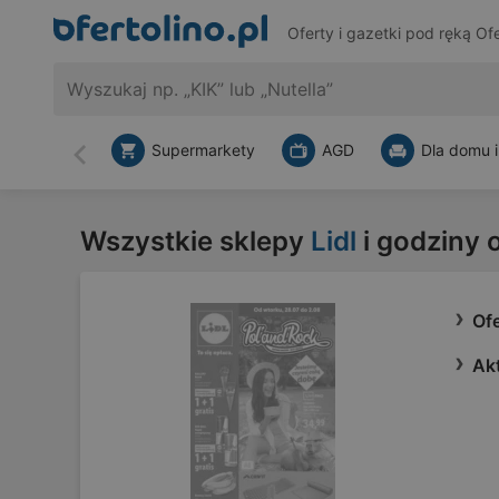
Oferty i gazetki pod ręką
Ofe
Supermarkety
AGD
Dla domu i
Wstecz
Wszystkie sklepy
Lidl
i godziny 
Ofe
Akt