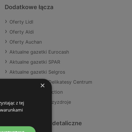
Dodatkowe łącza
Oferty Lidl
Oferty Aldi
Oferty Auchan
Aktualne gazetki Eurocash
Aktualne gazetki SPAR
Aktualne gazetki Selgros
Aktualne gazetki Delikatesy Centrum
×
Aktualne gazetki Action
Sklepy Lidl w Międzyzdroje
stając z tej
z warunkami
Podobne sklepy detaliczne