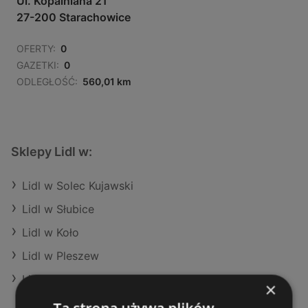
Ul. Kopalniana 21
27-200 Starachowice
OFERTY:
0
GAZETKI:
0
ODLEGŁOŚĆ:
560,01 km
Sklepy Lidl w:
Lidl w Solec Kujawski
Lidl w Słubice
Lidl w Koło
Lidl w Pleszew
Lidl w Trzemeszno
×