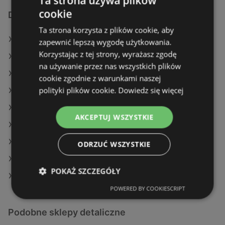
Ta strona używa plików
cookie
Dodatkowe łącza
Ta strona korzysta z plików cookie, aby
Oferty Lidl
zapewnić lepszą wygodę użytkowania.
Korzystając z tej strony, wyrażasz zgodę
Oferty Stokrotka
na używanie przez nas wszystkich plików
Oferty SPAR
cookie zgodnie z warunkami naszej
polityki plików cookie.
Dowiedz się więcej
Aktualne gazetki Gram Market
Aktualne gazetki Dealz
AKCEPTUJ WSZYSTKIE
Aktualne gazetki Kaufland
Aktualne gazetki Biedronka
ODRZUĆ WSZYSTKIE
Aktualne gazetki Eurocash
POKAŻ SZCZEGÓŁY
Sklepy Lidl w Międzyzdroje
POWERED BY COOKIESCRIPT
Podobne sklepy detaliczne