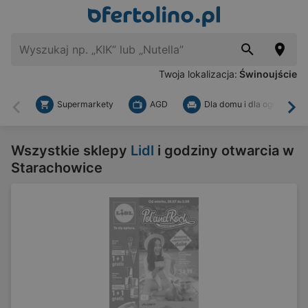
Twoja lokalizacja:
Świnoujście
Supermarkety
AGD
Dla domu i dla ogrodu
Wstecz
Dal
Wszystkie sklepy
Lidl
i godziny otwarcia w
Starachowice