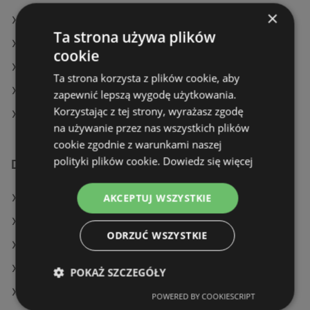
×
Hebe w Włocławek
Ta strona używa plików
Hebe w Grębów
cookie
Hebe w Łomża
Ta strona korzysta z plików cookie, aby
Hebe w Gniezno (Gmina)
zapewnić lepszą wygodę użytkowania.
Korzystając z tej strony, wyrażasz zgodę
Hebe w Świdwin (Gmina)
na używanie przez nas wszystkich plików
cookie zgodnie z warunkami naszej
polityki plików cookie.
Dowiedz się więcej
Dodatkowe łącza
AKCEPTUJ WSZYSTKIE
Oferty Hebe
Oferty Rossmann
ODRZUĆ WSZYSTKIE
Oferty Super-Pharm
Aktualne gazetki Drogeria Jasmin
POKAŻ SZCZEGÓŁY
Aktualne gazetki Super-Pharm
POWERED BY COOKIESCRIPT