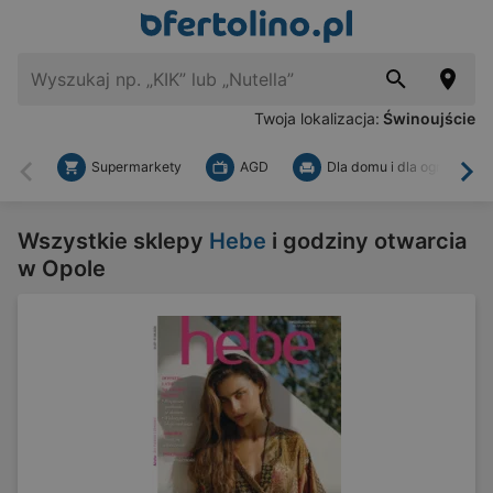
Twoja lokalizacja:
Świnoujście
Supermarkety
AGD
Dla domu i dla ogrodu
Wstecz
Dal
Wszystkie sklepy
Hebe
i godziny otwarcia
w Opole