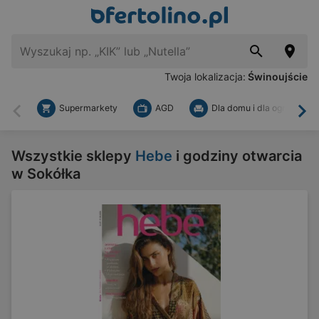
Twoja lokalizacja:
Świnoujście
Supermarkety
AGD
Dla domu i dla ogrodu
Wstecz
Dal
Wszystkie sklepy
Hebe
i godziny otwarcia
w Sokółka