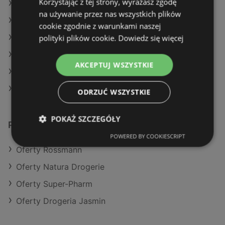
Korzystając z tej strony, wyrażasz zgodę
Oferty Natura Drogerie
na używanie przez nas wszystkich plików
Oferty Super-Pharm
cookie zgodnie z warunkami naszej
polityki plików cookie.
Dowiedz się więcej
Aktualne gazetki Natura Drogerie
Aktualne gazetki Rossmann
AKCEPTUJ WSZYSTKIE
Aktualne gazetki Super-Pharm
Aktualne gazetki Drogeria Jasmin
ODRZUĆ WSZYSTKIE
POKAŻ SZCZEGÓŁY
Podobne sklepy detaliczne
POWERED BY COOKIESCRIPT
Oferty Rossmann
Oferty Natura Drogerie
Oferty Super-Pharm
Oferty Drogeria Jasmin