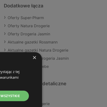
Dodatkowe łącza
Oferty Super-Pharm
Oferty Natura Drogerie
Oferty Drogeria Jasmin
Aktualne gazetki Rossmann
Aktualne gazetki Natura Drogerie
×
Aktualne gazetki Drogeria Jasmin
Aktualne gazetki Hebe
stając z tej
z warunkami
Podobne sklepy detaliczne
Oferty Rossmann
 WSZYSTKIE
Oferty Natura Drogerie