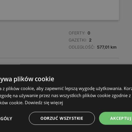
OFERTY:
0
GAZETKI:
2
ODLEGŁOŚĆ:
577,01 km
OFERTY:
0
GAZETKI:
2
żywa plików cookie
ODLEGŁOŚĆ:
577,09 km
a z plików cookie, aby zapewnić lepszą wygodę użytkowania. Korzy
 zgodę na używanie przez nas wszystkich plików cookie zgodnie 
OFERTY:
0
ików cookie.
Dowiedz się więcej
GAZETKI:
2
ODLEGŁOŚĆ:
578,66 km
EGÓŁY
ODRZUĆ WSZYSTKIE
AKCEPTUJ