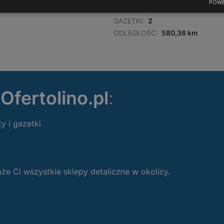
POWE
OFERTY:
0
GAZETKI:
2
ODLEGŁOŚĆ:
580,36 km
ę
Ofertolino.pl
:
ty i gazetki
 Ci wszystkie sklepy detaliczne w okolicy.