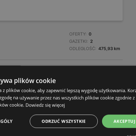
OFERTY:
0
GAZETKI:
2
ODLEGŁOŚĆ:
475,93 km
OFERTY:
0
GAZETKI:
2
żywa plików cookie
ODLEGŁOŚĆ:
477,01 km
a z plików cookie, aby zapewnić lepszą wygodę użytkowania. Korzy
 zgodę na używanie przez nas wszystkich plików cookie zgodnie 
ików cookie.
Dowiedz się więcej
EGÓŁY
ODRZUĆ WSZYSTKIE
AKCEPTUJ