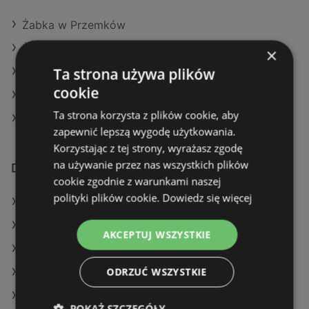
Żabka w Przemków
Żabka w Wielka Nieszawka
×
Ta strona używa plików
Żabka w Błonie
cookie
Żabka w Płońsk (Gmina)
Ta strona korzysta z plików cookie, aby
Żabka w Zakliczyn
zapewnić lepszą wygodę użytkowania.
Korzystając z tej strony, wyrażasz zgodę
na używanie przez nas wszystkich plików
Dodatkowe łącza
cookie zgodnie z warunkami naszej
polityki plików cookie.
Dowiedz się więcej
Oferty Żabka
Oferty Kaufland
AKCEPTUJ WSZYSTKIE
Oferty SPAR
ODRZUĆ WSZYSTKIE
Aktualne gazetki Dealz
Aktualne gazetki Selgros
POKAŻ SZCZEGÓŁY