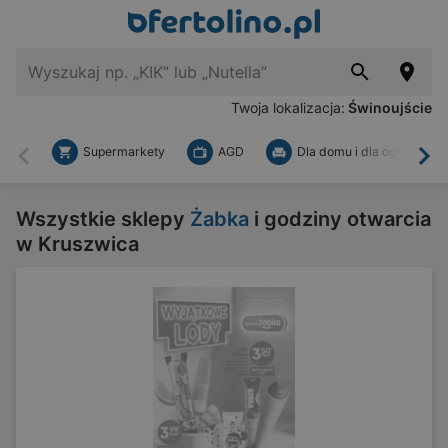
Twoja lokalizacja:
Świnoujście
Supermarkety
AGD
Dla domu i dla ogrodu
Wstecz
Dal
Wszystkie sklepy
Żabka
i godziny otwarcia
w Kruszwica